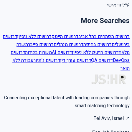
ליווי אישי
🎯
More Searches
דרושים מפתחים בתל אביב
דרושים הייטק
דרושים ללא ניסיון
דרושים
בירושלים
דרושים בחיפה
דרושים מנהלים
דרושים סייבר
משרה
מלאה
דרושים הייטק ללא ניסיון
דרושים AI
משרות בכירות
דרושים
עבודה ללא
דרושים ג'וניור
דרושים עורך דין
דרושים QA
DevOps
תואר
Connecting exceptional talent with leading companies through
smart matching technology.
Tel Aviv, Israel
📍