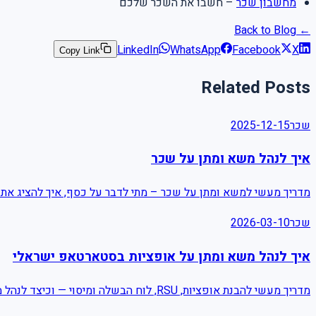
מחשבון שכר
– חשבו את השכר שלכם
← Back to Blog
LinkedIn
WhatsApp
Facebook
X
Copy Link
Related Posts
2025-12-15
שכר
איך לנהל משא ומתן על שכר
מדריך מעשי למשא ומתן על שכר – מתי לדבר על כסף, איך להציג א.
2026-03-10
שכר
איך לנהל משא ומתן על אופציות בסטארטאפ ישראלי
מדריך מעשי להבנת אופציות, RSU, לוח הבשלה ומיסוי — וכיצד לנהל משא ומתן חכם על מניות בסטארטאפ.