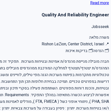
Read more
Quality And Reliability Engineer
Jobsseek
משרה מלאה
Rishon LeZion, Center District, Israel
📍
🗂
הנדסה
🗂
בדיקות איכות
חברה מובילה מגייסת מהנדס/ת אמינות ובטיחות מערכות . תפקיד זה מצ
המהנדס/ת יצטרף/תצטרף למחלקה המורכבת ממהנדסים מובילים בתחום ה
טכנולוגיות מתקדמות בפיתוח מערכות הגנה מפי טילים, לוויינים ומשגר
דרישות במפרטים טכניים. תמיכה בבחירת חלופות תכן תוך התחשבות באמי
ובטיחות, והכנת דוחות מפורטים. השתתפות פעילה בסקרי תיכון ובני
אפשרו