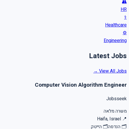
👥
HR
⚕️
Healthcare
⚙️
Engineering
Latest Jobs
View All Jobs →
Computer Vision Algorithm Engineer
Jobsseek
משרה מלאה
Haifa, Israel
📍
🗂
הנדסה
🗂
הייטק