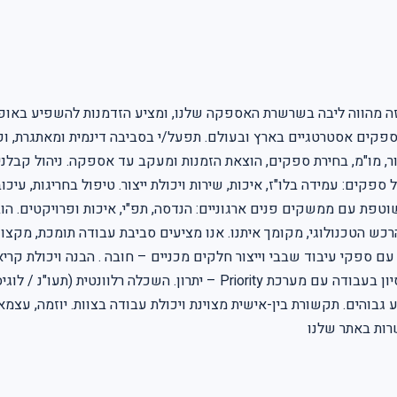
לה בתחומה. תפקיד זה מהווה ליבה בשרשרת האספקה שלנו, ומציע הזדמנות להשפיע
ספקים אסטרטגיים בארץ ובעולם. תפעל/י בסביבה דינמית ומאתגרת, וק
, מו"מ, בחירת ספקים, הוצאת הזמנות ומעקב עד אספקה. ניהול קבלני 
ספקים: עמידה בלו"ז, איכות, שירות ויכולת ייצור. טיפול בחריגות, עי
, הערכה והכשרת ספקים חדשים (Sourcing). עבודה שוטפת עם ממשקים פנים ארגוניים: הנדסה, תפ"
ה עם ספקי עיבוד שבבי וייצור חלקים מכניים – חובה . הבנה ויכולת קרי
והוזלת עלויות – חובה . ניסיון בניהול ספקים והתקשרויות – חובה . ניסיון 