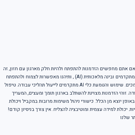
 אם אתם מחפשים הזדמנות להתפתח ולהיות חלק מארגון עם חזון, זה
המקום בשבילכם. אנו מציעים סביבת עבודה צעירה, נעימה ומשפחתית , המשלבת אווירה דינמית-חרדית מכבדת. תעבדו עם כלים טכנולוגיים מתקדמים ובינה מלאכותית (AI) , ותיהנו מאפשרות לצמוח ולהתפתח
יחד איתנו, תוך קבלת אחריות ויוזמה. תחומי האחריות: ניהול משימות אדמיניסטרטיביות שוטפות ותמיכה בצוות. ארגון ותיאום לו"ז, פגישות ומסמכים. שימוש והטמעת כלי AI מתקדמים לייעול תהליכי עבודה. טיפול
ה. זוהי הזדמנות מצוינת להשתלב בארגון תומך ומעצים, המעריך
נבנה יחד עתיד מרתק. Requirements: יכולת להיות "תקתקנית" ומסודרת באופן יוצא מן הכלל. כישורי ניהול משימות מרובות במקביל ויכולת
. יכולת למידה עצמית ומוטיבציה להצליח. אין צורך בניסיון קודם!