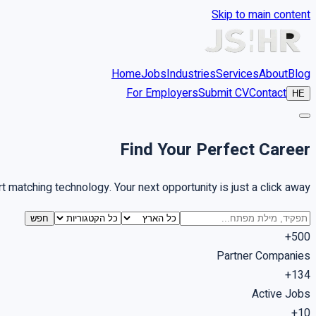
Skip to main content
Home
Jobs
Industries
Services
About
Blog
For Employers
Submit CV
Contact
HE
Find Your
Perfect Career
matching technology. Your next opportunity is just a click away.
חפש
500+
Partner Companies
134+
Active Jobs
10+