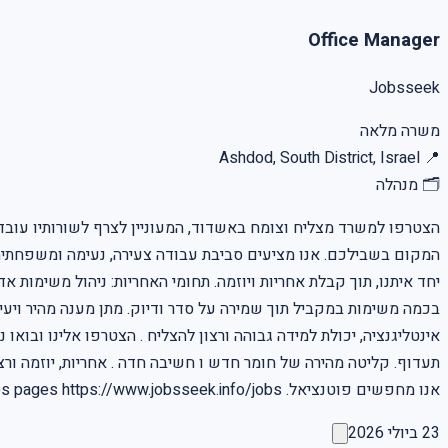
Office Manager
Jobsseek
משרה מלאה
Ashdod, South District, Israel
📍
🗂
מנהלה
הצטרפו למשרד מצליח וצומח באשדוד, המעוניין לצרף לשורותיו עובד
בכמה משימות במקביל תוך שמירה על סדר ודיוק. מתן מענה מהיר ויעיל
תעדוף. קליטה מהירה של חומר חדש ו חשיבה חדה . אחריות, יוזמה ורצון
אנו מחפשים פוטנציאל. for more jobs visit out jobs pages https://www.jobsseek.info/jobs למשרות נוספות בקרו בעמוד המשרות באתר שלנו
23 ביולי 2026