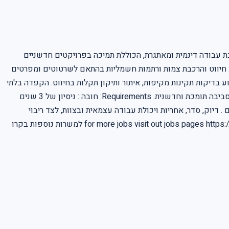
ת עבודה דינמית ומאתגרת, הכוללת תמיכה בפרויקטים חדשניים
ות: חיווט והרכבת צמות ורתמות חשמליות בהתאם לשרטוטים ומפרטים
ע בדיקות תקינות מקיפות, איתור ותיקון תקלות בחיווט. הקפדה בלתי
מתפשרת על איכות העבודה ועמידה בנהלי החברה המחמירים. זוהי הזדמנות מצוינת להשתלב בחזית הטכנולוגיה, ללמוד ולהתפתח מקצועית בסביבה תומכת וחדשנית. Requirements: חובה : ניסיון של 3 שנים
 דיוק, סדר, אחריות ויכולת עבודה עצמאית ובצוות, לצד ריבוי
משימות. יתרון : ידע וניסיון בעבודה עם תוכנת ERP ויישומי מחשב. יחסי אנוש טובים ויכולת תקשורת אפקטיבית. for more jobs visit out jobs pages https://www.jobsseek.info/jobs למשרות נוספות בקרו