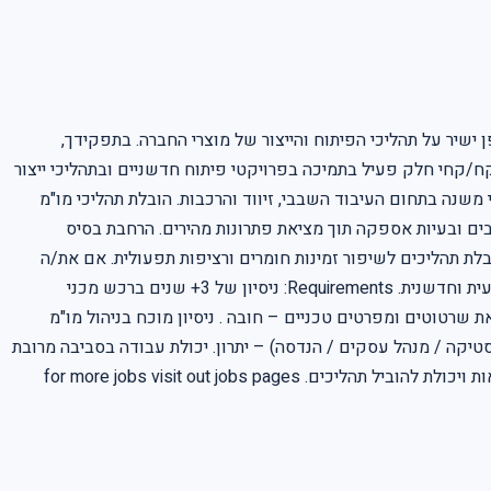
 באופן ישיר על תהליכי הפיתוח והייצור של מוצרי החברה. בתפקידך,
ח/קחי חלק פעיל בתמיכה בפרויקטי פיתוח חדשניים ובתהליכי ייצור
משנה בתחום העיבוד השבבי, זיווד והרכבות. הובלת תהליכי מו"מ
כובים ובעיות אספקה תוך מציאת פתרונות מהירים. הרחבת בסיס
י, איכות ופרויקטים. הובלת תהליכים לשיפור זמינות חומרים ורציפות תפעולית. אם את/ה
מחפש/ת תפקיד עם אתגר, השפעה ויכולת ללמוד ולהתפתח בתחום הרכש הטכנולוגי, מקומך איתנו. אנו מציעים סביבת עבודה תומכת, מקצועית וחדשנית. Requirements: ניסיון של 3+ שנים ברכש מכני
את שרטוטים ומפרטים טכניים – חובה . ניסיון מוכח בניהול מו"מ
בעבודה עם מערכת Priority – יתרון. השכלה רלוונטית (תעו"נ / לוגיסטיקה / מנהל עסקים / הנדסה) – יתרון. יכולת עבודה בסביבה מרובת
משימות ודינמית. חשיבה אנליטית וראייה מערכתית. כישורי מו"מ ושכנוע גבוהים. תקשורת בין-אישית מצוינת ויכולת עבודה בצוות. יוזמה, עצמאות ויכולת להוביל תהליכים. for more jobs visit out jobs pages