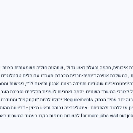
ת איכותית, חכמה ובעלת ראש גדול , שתהווה חוליה משמעותית בצוות.
 לצורכי המשרד השונים. יוזמה ואחריות לשיפור תהליכים וסביבת העבוד
אינטליגנציה, יכולת למידה גבוהה ורצון להצליח . הצטרפו אלינו ובואו 
 עז ללמוד ולהתפתח . אינטליגנציה גבוהה וראש מצוין - דרישות מהותיות