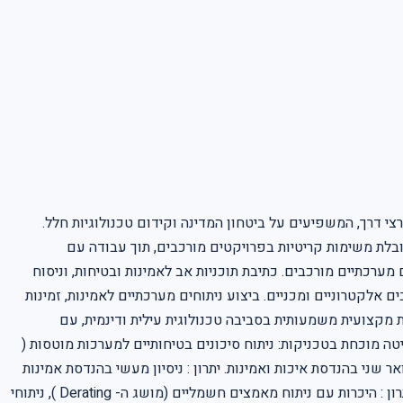
י דרך, המשפיעים על ביטחון המדינה וקידום טכנולוגיות חלל.
בלת משימות קריטיות בפרויקטים מורכבים, תוך עבודה עם
מערכתיים מורכבים. כתיבת תוכניות אב לאמינות ובטיחות, וניסוח
ם אלקטרוניים ומכניים. ביצוע ניתוחים מערכתיים לאמינות, זמינות
 מקצועית משמעותית בסביבה טכנולוגית עילית ודינמית, עם
טיקה / מכונות - חובה . שליטה מוכחת בטכניקות: ניתוח סיכונים בטיחותיים למערכות מוטסות (
יות בתחום ותקנים בינלאומיים. יתרון : תואר שני בהנדסת איכות ואמינות. יתרון : ניסיון מעשי בהנדסת אמינות
ו/או בטיחות מערכות. יתרון : ניסיון בעבודה על מערכות צבאיות. יתרון : הסמכה למהנדס אמינות מעשי ( CRE ) של איגוד האיכות האמריקאי. יתרון : היכרות עם ניתוח מאמצים חשמליים (מושג ה- Derating ), ניתוחי