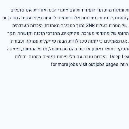
ומתקדמות, תוך התמודדות עם אתגרי הגנה אווירית. אנו פועלים
/תעסקי בגיבוש פתרונות אלגוריתמיים לבעיות גילוי ועקיבה מורכבות
בסביבות מאתגרות, תוך שימוש בטכנולוגיות חדשניות כמו Deep Learning. תחומי האחריות: גיבוש פתרונות אלגוריתמיים לבעיות גילוי ועקיבה של מטרות בעלות SNR נמוך בסביבה מאתגרת. היכרות מערכתית
ויישום מגוון כלים, לרבות טכנולוגיות Deep Learning . עבודה שוטפת בצוות רב-תחומי של מהנדסי מערכת, פיזיקאים, מהנדסי תוכנה וקושחה. חקר
צועים וליווי תהליך המבצוע של המערכת עד לכשירות מבצעית. מימוש ופיתוח הפתרונות האלגוריתמיים באמצעות Matlab , C++ ו- Python . אנו מאמינים כי יזמות טכנולוגית, הבנה פיזיקלית עמוקה ועבודת
ח להצלחה. בוא/י להיות חלק מהצוות שיעצב את עתיד מערכות ההגנה של מדינת ישראל. Requirements: דרישות התפקיד: תואר ראשון או שני בהנדסת חשמל, מדעי המחשב, פיזיקה
או תחום רלוונטי אחר – חובה . ניסיון מוכח בפיתוח אלגוריתמים בתחום ראייה ממוחשבת ו עיבוד תמונה , בדגש על שימוש בטכנולוגיות Deep Learning . היכרות טובה עם כלי פיתוח נפוצים בתחום. יכולות
אנליטיות גבוהות ויכולת מוכחת לפתרון בעיות מורכבות. ידע נרחב וניסיון ב סטטיסטיקה ו הסתברות . מוסר עבודה גבוה ויכולת מצוינת לעבודת צוות. for more jobs visit out jobs pages