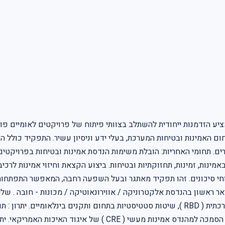
יע הזדמנות ייחודית להשתלב בצוותי פיתוח של פרויקטים לאומיים פורצ
אמינות ובטיחות המערכת, בעלי ידע וניסיון עשיר. התפקיד כולל הו
ים. תחומי האחריות: הובלת משימות הנדסת אמינות ובטיחות בפרויקטים 
נות, זמינות, תחזוקתיות ובטיחות. ביצוע הקצאת וחיזוי אמינות לרכיבי
תוחי סיכונים. זהו תפקיד מאתגר ובעל השפעה רחבה, המאפשר התפתחות
ת לביצוע הכשרה מתאימה במהלך התפקיד. Requirements: תואר ראשון בהנדסת אלקטרוניקה / אווירונאו
PHA, SHA ), ניתוחי אופני כשל ( FTA, FMECA ), מודלים לאמינות מערכתית ( RBD ), שיטות סטטיסט