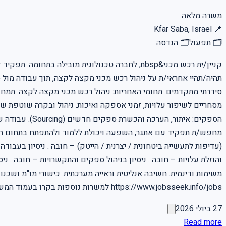
משרה מלאה
Kfar Saba, Israel
📍
🗂
תפעול
🗂
הנדסה
קניין/ית רכש מכני&nbsp; לחברה טכנולוגית מובי
תהיה/תהיי אחראי/ת על ניהול רכש מכני מקצה לקצה, תוך עבודה מול 
סידרתי מתקדמים. תחומי האחריות: ניהול רכש מכני מקצה לקצה: תמחור
מסחריים לשיפור עלויות, זמני אספקה ואיכות. ניהול ובקרה שוטפת של 
הספקים: איתור
(עדיפות לתעשייה ביטחונית / יצרנית / הייטק) – חובה . ניסיון בעבוד
https://www.jobsseek.info/jobs למשרות נוספות בקרו בעמוד המשרות באתר שלנו
27 ביולי 2026
Read more