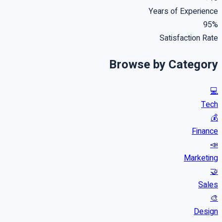
Years of Experience
95%
Satisfaction Rate
Browse by Category
💻
Tech
💰
Finance
📣
Marketing
🤝
Sales
🎨
Design