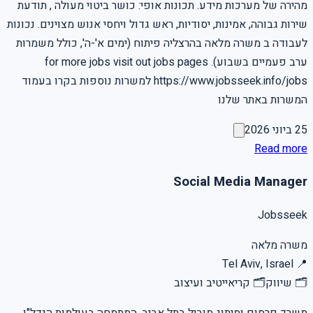
מהירה של מערכות מידע. תכונות אופי: כושר ביטוי מעולה , תודעת
שירות גבוהה, אמינות, יסודיות, ראש גדול ויחסי אנוש מצוינים. נכונות
לעבודה ב משרה מלאה בהרצליה פיתוח (ימים א'-ה', כולל משמרות
ערב פעמיים בשבוע). for more jobs visit out jobs pages
https://www.jobsseek.info/jobs למשרות נוספות בקרו בעמוד
המשרות באתר שלנו
25 ביוני 2026
Read more
Social Media Manager
Jobsseek
משרה מלאה
Tel Aviv, Israel
📍
🗂
שיווק
🗂
קריאייטיב ועיצוב
משרד פרסום ומיתוג מוביל בתל אביב, המתמחה בעולמות הנדל"ן,