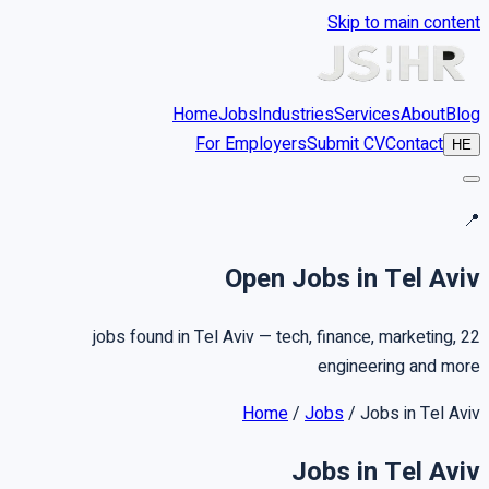
Skip to main content
Home
Jobs
Industries
Services
About
Blog
For Employers
Submit CV
Contact
HE
📍
Open Jobs in Tel Aviv
22 jobs found in Tel Aviv — tech, finance, marketing,
engineering and more
Home
/
Jobs
/
Jobs in Tel Aviv
Jobs in Tel Aviv