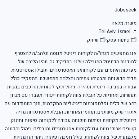
Jobsseek
משרה מלאה
Tel Aviv, Israel
📍
🗂
פיתוח עסקי
🗂
שיווק
אנו מחפשים מנהל/ת לקוחות דיגיטל מנוסה ונלהב/ה להצטרף
לסוכנות הדיגיטל המובילה שלנו. בתפקיד זה, תהיו הליבה של
מערכות היחסים עם לקוחותינו האסטרטגיים, תובילו אסטרטגיות
מדיה חדשניות ותבטיחו צמיחה והצלחה מתמשכת. התפקיד כולל
עבודה בסביבה דינמית ומהירה, ניהול תיקי לקוחות מורכבים במגוון
תעשיות, ואחריות על הובלת צוות לקוחות ייעודי. תעבדו עם מגוון
רחב של כלים ופלטפורמות דיגיטליות מתקדמות, תוך התמודדות עם
אתגרי שוק משתנים. תחומי האחריות: הובלת אסטרטגיות מדיה
דיגיטלית מקיפות ופיתוח תוכניות עבודה ללקוחות. טיפוח וחיזוק
קשרים ארוכי טווח עם לקוחות אסטרטגיים ומובילים. ניהול והכוונה
מקצועית של צוות לקוחות, כולל חניכה ופיתוח. זיהוי הזדמנויות