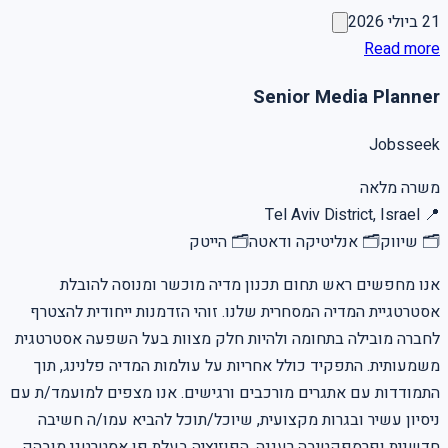
21 ביולי 2026
Read more
Senior Media Planner
Jobsseek
משרה מלאה
Tel Aviv District, Israel
📍
🗂
שיווק
🗂
אנליטיקה ודאטה
🗂
הייטק
אנו מחפשים ראש תחום תכנון מדיה מוכשר ומנוסה להובלת
אסטרטגיית המדיה המסחרית שלנו. זוהי הזדמנות ייחודית להצטרף
לחברה מובילה בתחומה ולהיות חלק מצוות בעל השפעה אסטרטגית
משמעותית. התפקיד כולל אחריות על עולמות המדיה פלנינג, תוך
התמודדות עם אתגרים מורכבים ורגישים. אנו מצפים למועמד/ת עם
ניסיון עשיר ובגרות מקצועית, שיוכל/תוכל להביא עמו/ה חשיבה
חדשנית ופרספקטיבה רעננה. הפוזיציה בעלת פן אסטרטגי מובהק