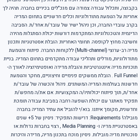
בקבוצה, ותכלול עבודה צמודה עם מנכ"לים בכירים בחברה. תהיה לך
אחריות על הטמעת מתודולוגיות וכלים חדשניים בתחום המדיה
בקרב עובדי החברה, וכן ניהול ישיר של עובד/ת אחד/ת. הסביבה
הדינמית והטכנולוגיות המתקדמות דורשות יכולת הסתגלות מהירה
וחשיבה מחוץ לקופסה. תחומי האחריות: הובלת אסטרטגיות ותכנון
מדיה רב-ערוצי (Multi-channel) ללקוחות החברה. פיתוח והטמעת
מתודולוגיות, מודלים ותהליכי עבודה מתקדמים בתחום המדיה. בניית
תוכניות מדיה אינטגרטיביות והובלת מדידה ואופטימיזציה לאורך ה-
Full Funnel . הובלת ממשקים פנימיים וחיצוניים, מחקר והטמעת
חדשנות בעולמות המדיה המשתנים. ניהול והכשרה של עובד/ת
אחד/ת, תוך פיתוח יכולותיו/ה המקצועיות. אם את/ה מחפש/ת
תפקיד מאתגר עם יכולת השפעה רחבה בסביבת עבודה תומכת
וחדשנית, מקומך איתנו. בוא/י להוביל את עתיד המדיה בחברה
מובילה! Requirements: דרישות התפקיד: ניסיון של 5+ שנים
באסטרטגיית מדיה ו- Media Planning , רצוי בחברות גדולות או
סוכנויות מדיה מובילות. ניסיון מוכח בתכנון מדיה, מדידה והיכרות