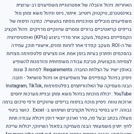
האחריות: ניהול והובלה של אסטרטגיית משפיענים רב-ערוצית
באינסטגרם, טיקטוק ויוטיוב. איתור, גיוס וניהול משא ומתן מול
משפיענים מובילים וסוכנויות מפתח בתעשייה. כתיבה וניסוח של
בריפים קריאטיביים ברורים ומסרים שיווקיים מדויקים. ניהול תקציב
הקמפיינים באקסל, מעקב אחר מדדי ביצוע (KPIs) ואופטימיזציה
של ה-ROI. מעקב קפדני אחר לוחות זמנים, אישורי תוכן, עמידה
בהסכמים ופתרון בעיות בזמן אמת. אנו מציעים פלטפורמה מצוינת
לצמיחה מקצועית, סביבת עבודה משפחתית והזדמנות להשפיע
באופן ישיר על הצלחת החברה. Requirements: לפחות 3 שנות
ניסיון בניהול קמפיינים של משפיענים או ניהול סושיאל - חובה.
הבנה מעמיקה של האלגוריתמים בפלטפורמות Instagram, TikTok,
YouTube . יכולת מוכחת בניהול משא ומתן ובניית מערכות יחסים
ארוכות טווח. ניסיון מוכח בניסוח בריפים שיווקיים ודפי סיכום ברמה
גבוהה. ידע בסיסי בניהול תקציבים ושימוש ב- Excel . כושר ביטוי
מעולה בכתב ובעל פה, סדר וארגון יוצאי דופן ויכולת עבודה תחת
לחץ. יתרון משמעותי: הבנה מעמיקה בפאנל השיווקי, יכולות עריכת