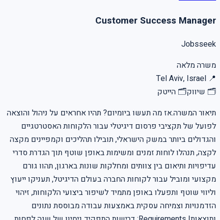
Customer Success Manager
Jobsseek
משרה מלאה
Tel Aviv, Israel
📍
🗂
שיווק
🗂
הייטק
תיאור המשרה.אז מה תעשו ביומיום? תהיו אחראים על ניהול והוצאה
לפועל של תקציבי פרסום דיגיטלי עבור הלקוחות האסטרטגיים
והגדולים ביותר במשק הישראלי, תובילו תהליכים וקמפיינים מקצה
לקצה, תנהלו לוחות זמנים ומשימות באופן שוטף תוך הגדרת סדרי
עדיפויות ותיאום בין צוותים ומחלקות שונות בארגון, תהוו גורם
מקצועי ומוביל עבור לקוחות החברה בעולם הדיגיטל, תעניקו ייעוץ
וליווי שוטף ותפעלו באופן מתמיד לשיפור ביצועי הלקוחות, זיהוי
הזדמנויות וצמיחה עסקית באמצעות עבודה מבוססת נתונים
ותוצאות! Requirements: דרישות התפקיד ניסיון של שנה לפחות