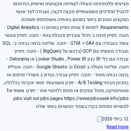
מציעים פלטפורמה מעולה לצמיחה מקצועית ואישית, הזדמנות
להוביל תהליכים משמעותיים מקצה לקצה, ועבודה לצד אנשי
המקצוע הטובים ביותר בתחום באווירה משפחתית ותומכת.
Requirements: לפחות 3 שנות ניסיון בתחום ה- Digital Analytics -
חובה. ניסיון מוכח ב ניהול עובדים והובלת צוות - חובה. ניסיון מעשי
עשיר בעבודה עם GA4 ו- GTM - חובה. שליטה ברמה גבוהה ב- SQL
ועבודה מעשית עם GCP (בדגש על BigQuery ) - חובה. ניסיון
עבודה עם כלי BI כגון Looker Studio , Power BI או Datorama -
חובה. שליטה מעולה ב-Excel וב-Google Sheets - חובה. אנגלית
ברמה גבוהה מאוד - חובה. ניסיון עבודה קודם ב משרדי פרסום או
בתכנון מבחני A/B Testing - יתרון משמעותי. תואר אקדמי בכלכלה,
סטטיסטיקה, מנהל עסקים או תחום רלוונטי אחר - יתרון. for more
jobs visit out jobs pages https://www.jobsseek.info/jobs
למשרות נוספות בקרו בעמוד המשרות באתר שלנו
12 ביולי 2026
Read more