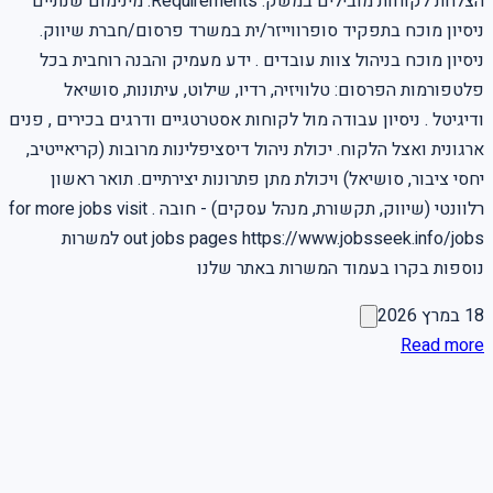
הצלחת לקוחות מובילים במשק. Requirements: מינימום שנתיים
ניסיון מוכח בתפקיד סופרווייזר/ית במשרד פרסום/חברת שיווק.
ניסיון מוכח בניהול צוות עובדים . ידע מעמיק והבנה רוחבית בכל
פלטפורמות הפרסום: טלוויזיה, רדיו, שילוט, עיתונות, סושיאל
ודיגיטל . ניסיון עבודה מול לקוחות אסטרטגיים ודרגים בכירים , פנים
ארגונית ואצל הלקוח. יכולת ניהול דיסציפלינות מרובות (קריאייטיב,
יחסי ציבור, סושיאל) ויכולת מתן פתרונות יצירתיים. תואר ראשון
רלוונטי (שיווק, תקשורת, מנהל עסקים) - חובה . for more jobs visit
out jobs pages https://www.jobsseek.info/jobs למשרות
נוספות בקרו בעמוד המשרות באתר שלנו
18 במרץ 2026
Read more