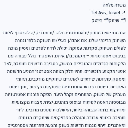
משרה מלאה
Tel Aviv, Israel
📍
🗂
שיווק
🗂
הייטק
אנו מחפשים מתכנן/ת אסטרטגיה נלהב/ת ומבריק/ה להצטרף לצוות
השיווק הדינמי שלנו. אם אתם/ן בעלי/ות תשוקה בלתי נגמרת
לעולם השיווק, סקרנות עמוקה, יכולת לרדת לפרטים וניסיון מוכח
בגיבוש אסטרטגיות – מקומכם/ן איתנו. התפקיד כולל עבודה עם
הלקוחות הגדולים והמובילים במשק, בסביבה חדשנית ותומכת, לצד
אנשי מקצוע מוכשרים. תהיו חלק מצוות אסטרטגי המניע חדשנות
ומספק פתרונות יצירתיים לאתגרים שיווקיים מורכבים. תחומי
האחריות: פיתוח וגיבוש אסטרטגיות שיווקיות מקיפות , תוך ניתוח
מעמיק של השוק, המתחרים וקהל היעד. הפקת תובנות אסטרטגיות
מבוססות דאטה לפיתוח וביסוס מותגים. יצירת מצגות מקצועיות
ומרתקות ברמה הגבוהה ביותר, המשלבות נתונים מרובים. ליווי
ותמיכה בצוותי עבודה והנהלה בפרויקטים שיווקיים מגוונים
ומאתגרים. זיהוי מגמות חדשות בשוק והצעת פתרונות אסטרטגיים