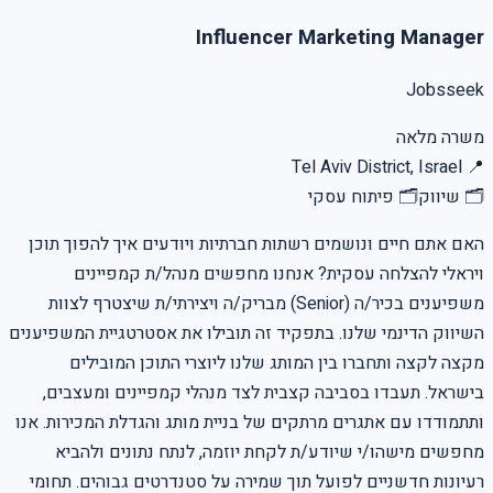
Influencer Marketing Manager
Jobsseek
משרה מלאה
Tel Aviv District, Israel
📍
🗂
שיווק
🗂
פיתוח עסקי
האם אתם חיים ונושמים רשתות חברתיות ויודעים איך להפוך תוכן
ויראלי להצלחה עסקית? אנחנו מחפשים מנהל/ת קמפיינים
משפיענים בכיר/ה (Senior) מבריק/ה ויצירתי/ת שיצטרף לצוות
השיווק הדינמי שלנו. בתפקיד זה תובילו את אסטרטגיית המשפיענים
מקצה לקצה ותחברו בין המותג שלנו ליוצרי התוכן המובילים
בישראל. תעבדו בסביבה קצבית לצד מנהלי קמפיינים ומעצבים,
ותתמודדו עם אתגרים מרתקים של בניית מותג והגדלת המכירות. אנו
מחפשים מישהו/י שיודע/ת לקחת יוזמה, לנתח נתונים ולהביא
רעיונות חדשניים לפועל תוך שמירה על סטנדרטים גבוהים. תחומי