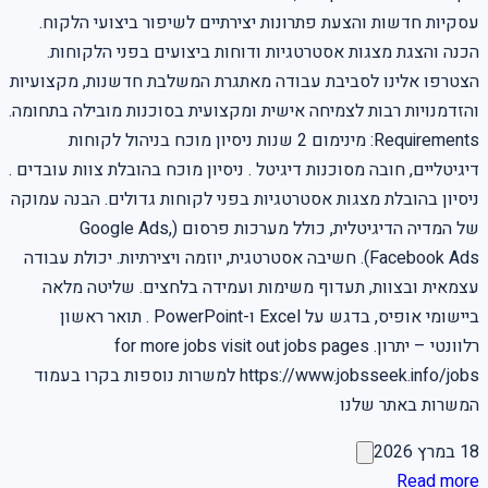
עסקיות חדשות והצעת פתרונות יצירתיים לשיפור ביצועי הלקוח.
הכנה והצגת מצגות אסטרטגיות ודוחות ביצועים בפני הלקוחות.
הצטרפו אלינו לסביבת עבודה מאתגרת המשלבת חדשנות, מקצועיות
והזדמנויות רבות לצמיחה אישית ומקצועית בסוכנות מובילה בתחומה.
Requirements: מינימום 2 שנות ניסיון מוכח בניהול לקוחות
דיגיטליים, חובה מסוכנות דיגיטל . ניסיון מוכח בהובלת צוות עובדים .
ניסיון בהובלת מצגות אסטרטגיות בפני לקוחות גדולים. הבנה עמוקה
של המדיה הדיגיטלית, כולל מערכות פרסום (Google Ads,
Facebook Ads). חשיבה אסטרטגית, יוזמה ויצירתיות. יכולת עבודה
עצמאית ובצוות, תעדוף משימות ועמידה בלחצים. שליטה מלאה
ביישומי אופיס, בדגש על Excel ו-PowerPoint . תואר ראשון
רלוונטי – יתרון. for more jobs visit out jobs pages
https://www.jobsseek.info/jobs למשרות נוספות בקרו בעמוד
המשרות באתר שלנו
18 במרץ 2026
Read more