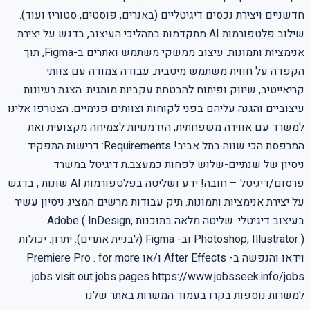
חדשניים ויצירת נכסים דיגיטליים (באנרים, פוסטים, סטוריז ועוד).
שילוב פלטפורמות AI מתקדמות בתהליכי העיצוב, בדגש על יצירת
אנימציות ותמונות. עיצוב ממשקי משתמש ואתרים ב-Figma, תוך
הקפדה על חווית משתמש מיטבית. עבודה צמודה עם צוותי
קריאייטיב, שיווק ופיתוח להבטחת עקביות מותגית. הצגת רעיונות
עיצוביים והגנה עליהם בפני לקוחות וצוותים פנימיים. הצטרפו אלינו
למשרד עם אווירה משפחתית, הזדמנויות לצמיחה מקצועית ואת
המרפסת הכי שווה בתל אביב! Requirements: דרישות התפקיד:
ניסיון של שנתיים-שלוש לפחות כמעצב.ת דיגיטל במשרד
פרסום/דיגיטל – חובה! ידע ושליטה בפלטפורמות AI שונות , בדגש
על יצירת אנימציות ותמונות. תיק עבודות מרשים המציג ניסיון עשיר
בעיצוב דיגיטלי. שליטה מלאה בתוכנות Adobe ( InDesign,
Photoshop, Illustrator ) וב- Figma (לבניית אתרים). יתרון: יכולות
וידאו והנפשה ב- After Effects ו/או Premiere Pro . for more
jobs visit out jobs pages https://www.jobsseek.info/jobs
למשרות נוספות בקרו בעמוד המשרות באתר שלנו