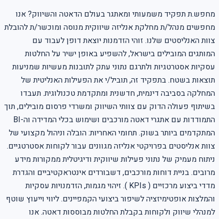
מחפש.ת תפקיד משמעותי ומאתגר בעולם הדאטה והשיווק? אנו
מחפשים מנהל/ת מחלקת אנליזה שיווקית מנוסה ומוכשר/ת להובלת
צוות האנליסטים שלנו. זוהי הזדמנות יוצאת דופן לעבוד עם
המותגים המובילים בישראל, להשפיע באופן ישיר על החלטות
עסקיות אסטרטגיות ולתרגם נתוני עתק לתובנות מעשיות שמניעות
תוצאות בשטח. בתפקיד זה, תוביל/י את הפעילות האנליטית של
המחלקה בסביבה דינמית, חדשנית ומתקדמת טכנולוגית. תעבדו
בשיתוף פעולה הדוק עם צוותי השיווק ומשרדי פרסום מובילים, תוך
התמודדות עם אתגרי דאטה מורכבים ושימוש בכלי המדידה וה-BI
המתקדמים ביותר בשוק. תחומי האחריות: הובלה וניהול מקצועי של
צוות אנליסטים בפרויקטי אנליזה מגוונים עבור לקוחות אסטרטגיים.
ניתוח מעמיק של נתוני פעילות שיווקית ודיגיטלית ממקורות מידע
מרובים. בניית דוחות מורכבים, דשבורדים אינטראקטיביים והגדרת
מדדי ביצוע מרכזיים ( KPIs ). זיהוי מגמות, הזדמנויות עסקיות
והמלצות אופטימיזציה לשיפור ביצועי הקמפיינים. ליווי וייעוץ שוטף
למנהלי שיווק ולקוחות בקבלת החלטות מבוססות דאטה. אנו