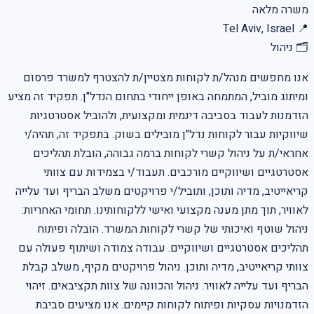
משרה מלאה
Tel Aviv, Israel
📍
🗂
ניהול
אנו מחפשים מנהל/ת לקוחות מצטיין/ת להצטרף למשרד פרסום
ומיתוג מוביל, המתמחה באופן ייחודי בתחום הנדל"ן. תפקיד זה מציע
הזדמנות לעבוד בסביבה דינמית ומקצועית, ולהוביל אסטרטגיות
שיווקיות עבור לקוחות נדל"ן מובילים בשוק. בתפקיד זה, תהיה/י
אחראי/ת על ניהול קשרי לקוחות ברמה גבוהה, הובלת תהליכים
אסטרטגיים ושיווקיים מורכבים. תעבוד/י בצמידות עם צוותי
קריאייטיב, מדיה ותוכן, ותוביל/י פרויקטים משלב הבריף ועד עלייה
לאוויר, תוך מתן מענה מקצועי ואישי ללקוחותינו. תחומי האחריות:
ניהול שוטף ואיכותי של קשרי לקוחות המשרד. הובלה ופיתוח
תהליכים אסטרטגיים ושיווקיים. עבודה צמודה ושיתוף פעולה עם
צוותי קריאייטיב, מדיה ותוכן. ניהול פרויקטים מקיף, משלב קבלת
הבריף ועד עלייה לאוויר. ניהול והכוונה של צוות תקציבאים. זיהוי
הזדמנויות עסקיות ופיתוח לקוחות קיימים. אנו מציעים סביבת