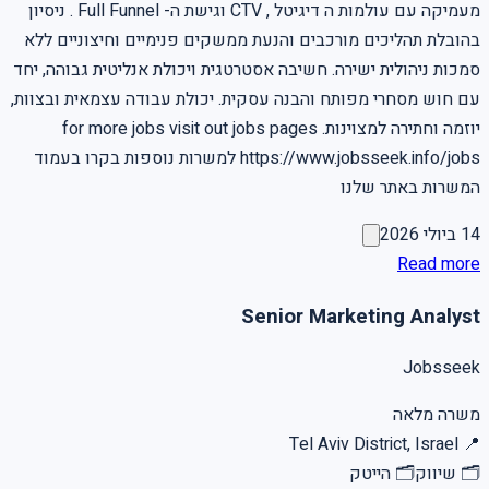
מעמיקה עם עולמות ה דיגיטל , CTV וגישת ה- Full Funnel . ניסיון
בהובלת תהליכים מורכבים והנעת ממשקים פנימיים וחיצוניים ללא
סמכות ניהולית ישירה. חשיבה אסטרטגית ויכולת אנליטית גבוהה, יחד
עם חוש מסחרי מפותח והבנה עסקית. יכולת עבודה עצמאית ובצוות,
יוזמה וחתירה למצוינות. for more jobs visit out jobs pages
https://www.jobsseek.info/jobs למשרות נוספות בקרו בעמוד
המשרות באתר שלנו
14 ביולי 2026
Read more
Senior Marketing Analyst
Jobsseek
משרה מלאה
Tel Aviv District, Israel
📍
🗂
שיווק
🗂
הייטק