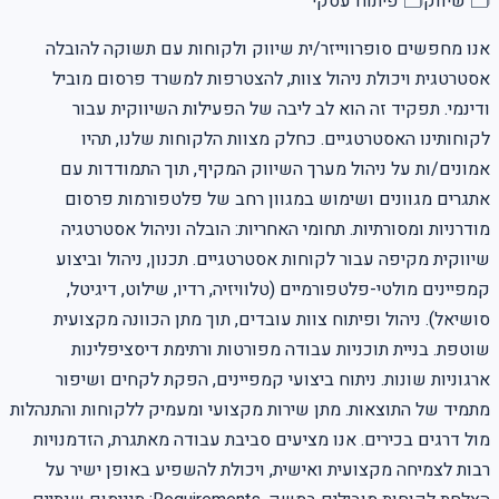
🗂
שיווק
🗂
פיתוח עסקי
אנו מחפשים סופרווייזר/ית שיווק ולקוחות עם תשוקה להובלה
אסטרטגית ויכולת ניהול צוות, להצטרפות למשרד פרסום מוביל
ודינמי. תפקיד זה הוא לב ליבה של הפעילות השיווקית עבור
לקוחותינו האסטרטגיים. כחלק מצוות הלקוחות שלנו, תהיו
אמונים/ות על ניהול מערך השיווק המקיף, תוך התמודדות עם
אתגרים מגוונים ושימוש במגוון רחב של פלטפורמות פרסום
מודרניות ומסורתיות. תחומי האחריות: הובלה וניהול אסטרטגיה
שיווקית מקיפה עבור לקוחות אסטרטגיים. תכנון, ניהול וביצוע
קמפיינים מולטי-פלטפורמיים (טלוויזיה, רדיו, שילוט, דיגיטל,
סושיאל). ניהול ופיתוח צוות עובדים, תוך מתן הכוונה מקצועית
שוטפת. בניית תוכניות עבודה מפורטות ורתימת דיסציפלינות
ארגוניות שונות. ניתוח ביצועי קמפיינים, הפקת לקחים ושיפור
מתמיד של התוצאות. מתן שירות מקצועי ומעמיק ללקוחות והתנהלות
מול דרגים בכירים. אנו מציעים סביבת עבודה מאתגרת, הזדמנויות
רבות לצמיחה מקצועית ואישית, ויכולת להשפיע באופן ישיר על