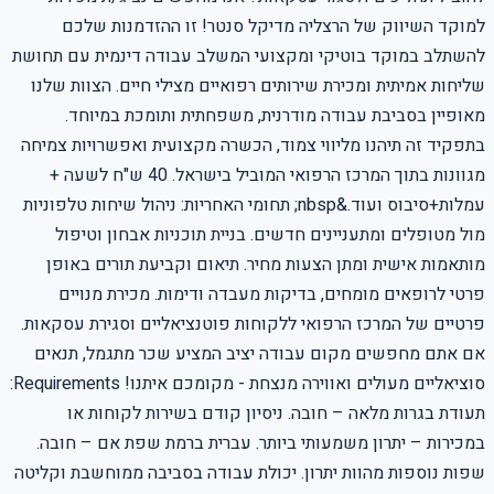
למוקד השיווק של הרצליה מדיקל סנטר! זו ההזדמנות שלכם
להשתלב במוקד בוטיקי ומקצועי המשלב עבודה דינמית עם תחושת
שליחות אמיתית ומכירת שירותים רפואיים מצילי חיים. הצוות שלנו
מאופיין בסביבת עבודה מודרנית, משפחתית ותומכת במיוחד.
בתפקיד זה תיהנו מליווי צמוד, הכשרה מקצועית ואפשרויות צמיחה
מגוונות בתוך המרכז הרפואי המוביל בישראל. 40 ש"ח לשעה +
עמלות+סיבוס ועוד.&nbsp; תחומי האחריות: ניהול שיחות טלפוניות
מול מטופלים ומתעניינים חדשים. בניית תוכניות אבחון וטיפול
מותאמות אישית ומתן הצעות מחיר. תיאום וקביעת תורים באופן
פרטי לרופאים מומחים, בדיקות מעבדה ודימות. מכירת מנויים
פרטיים של המרכז הרפואי ללקוחות פוטנציאליים וסגירת עסקאות.
אם אתם מחפשים מקום עבודה יציב המציע שכר מתגמל, תנאים
סוציאליים מעולים ואווירה מנצחת - מקומכם איתנו! Requirements:
תעודת בגרות מלאה – חובה. ניסיון קודם בשירות לקוחות או
במכירות – יתרון משמעותי ביותר. עברית ברמת שפת אם – חובה.
שפות נוספות מהוות יתרון. יכולת עבודה בסביבה ממוחשבת וקליטה