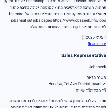
או DaVinci Resolve . שליטה מעולה ב- Photoshop לעיבוד ותיקון
תמונות. חשיבה קריאייטיבית מחוץ לקופסה, יכולת כתיבת סיפור
ויזואלי והבנה מעמיקה של טרנדים מובילים בסושיאל. for more
jobs visit out jobs pages https://www.jobsseek.info/jobs
למשרות נוספות בקרו בעמוד המשרות באתר שלנו
1 ביולי 2026
Read more
Sales Representative
Jobsseek
משרה מלאה
Herzliya, Tel Aviv District, Israel
📍
🗂
מכירות
🗂
שיווק
תמיד היה לכם כישרון טבעי למכירות? אוהבים לדבר עם אנשים,
להוביל תהליכים ולסגור עסקאות? אנו מחפשים נציג/ת מכירות