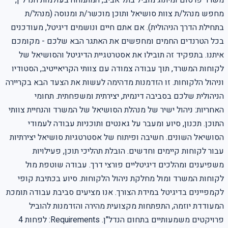
מחפש מנהל/ת צוות סושיאל ותוכן מוכשר/ת ומנוסה (מנהל/ת
בתחילת הדרך הניהולית). אם אתם חיים ונושמים דיגיטל, מעודכנים
בכל הטרנדים החמים ומחפשים את האתגר הבא שלכם - מקומכם
איתנו. בתפקיד זה תובילו את אסטרטגיית הדיגיטל והסושיאל של
לקוחות המשרד, תוך עבודה צמודה עם צוותי הקריאייטיב, הסטודיו
וניהול הלקוחות. זו הזדמנות מדהימה לעשות את הצעד הבא בקריירה
הניהולית שלכם בסביבה דינמית, יצירתית ומשפחתית. תחומי
האחריות: ניהול ישיר של מנהלת הסושיאל של המשרד והנחיית צוותי
התוכן. תכנון, סיוע ומעבר על גאנטים ותוכניות עבודה לעמודי
הסושיאל השונים. חשיבה ופיתוח של אסטרטגיות סושיאל יצירתיות
עבור לקוחות קיימים וחדשים. הובלת תהליכי תוכן, פעילויות
משפיענים ומהלכים דיגיטליים פורצי דרך. עבודה שוטפת מול
לקוחות המשרד ומול מחלקת ניהול הלקוחות. סיוע בכתיבת קופי
לקמפיינים בדיגיטל במידת הצורך. אנו מציעים סביבת עבודה תומכת
המעודדת יוזמה, התפתחות מקצועית מהירה והזדמנות להוביל
פרויקטים משמעותיים בתחום הנדל"ן. Requirements: לפחות 4