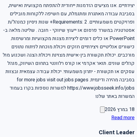
יצירתיים. אנו מציעים הזדמנות ייחודית להתפתח מקצועית ואישית,
בסביבת עבודה מאתגרת ומתגמלת, עם חשיפה ללקוחות מובילים
ופרויקטים משמעותיים. Requirements: 2+ שנות ניסיון כמנהל/ת
אסטרטגיה במשרד פרסום או ייעוץ שיווקי - חובה . שליטה מלאה ב-
PowerPoint או כלים דומים ליצירת מצגות מקצועיות ומרשימות.
כישורים אנליטיים ויצירתיים חזקים ויכולת מוכחת לניתוח נתונים
מורכבים. יכולת תקשורת בין-אישית מצוינת ויכולת הצגה ושכנוע מול
קהלים שונים. תואר אקדמי או קורס רלוונטי בתחום השיווק, מנהל
עסקים או תקשורת - יתרון משמעותי. יכולת עבודה עצמאית ובצוות
בסביבה מהירה ודינמית. for more jobs visit out jobs pages
https://www.jobsseek.info/jobs למשרות נוספות בקרו בעמוד
המשרות באתר שלנו
18 במרץ 2026
Read more
Client Leader