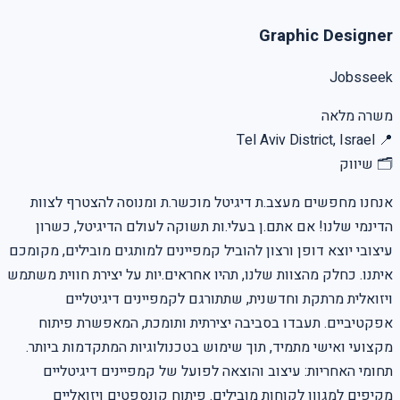
Graphic Designer
Jobsseek
משרה מלאה
Tel Aviv District, Israel
📍
🗂
שיווק
אנחנו מחפשים מעצב.ת דיגיטל מוכשר.ת ומנוסה להצטרף לצוות
הדינמי שלנו! אם אתם.ן בעלי.ות תשוקה לעולם הדיגיטל, כשרון
עיצובי יוצא דופן ורצון להוביל קמפיינים למותגים מובילים, מקומכם
איתנו. כחלק מהצוות שלנו, תהיו אחראים.יות על יצירת חווית משתמש
ויזואלית מרתקת וחדשנית, שתתורגם לקמפיינים דיגיטליים
אפקטיביים. תעבדו בסביבה יצירתית ותומכת, המאפשרת פיתוח
מקצועי ואישי מתמיד, תוך שימוש בטכנולוגיות המתקדמות ביותר.
תחומי האחריות: עיצוב והוצאה לפועל של קמפיינים דיגיטליים
מקיפים למגוון לקוחות מובילים. פיתוח קונספטים ויזואליים