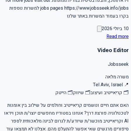
וידאו/תוכן, והבנה בסיסית במדיה ממומנת. for more jobs visit out
jobs pages https://www.jobsseek.info/jobs למשרות נוספות
בקרו בעמוד המשרות באתר שלנו
10 ביולי 2026
Read more
Video Editor
Jobsseek
משרה מלאה
Tel Aviv, Israel
📍
🗂
קריאייטיב ועיצוב
🗂
שיווק
🗂
הייטק
האם אתם חיים ונושמים קריאייטיב וחולמים על שילוב בין אומנות
לטכנולוגיה פורצת דרך? אנחנו בסטודיו מחפשים יוצר/ת תוכן וידאו
AI וקריאייטיב מוכשר/ת שיודע/ת לגרום לבינה מלאכותית לספר
סיפורים מרגשים שאי אפשר להתעלם מהם. אצלנו לא תמצאו עוד