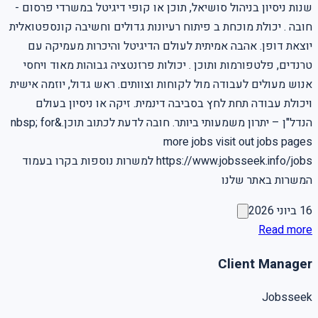
שנות ניסיון בניהול סושיאל, תוכן או קופי דיגיטל במשרדי פרסום -
חובה . יכולת מוכחת ב פיתוח רעיונות גדולים וחשיבה קונספטואלית
יוצאת דופן. אהבה אמיתית לעולם הדיגיטל והיכרות מעמיקה עם
טרנדים, פלטפורמות ותוכן . יכולות פרזנטציה גבוהות מאוד ויחסי
אנוש מעולים לעבודה מול לקוחות וצוותים. ראש גדול, יוזמה אישית
ויכולת עבודה תחת לחץ בסביבה דינמית. זיקה או ניסיון בעולם
הנדל"ן – יתרון משמעותי ביותר. חובה לדעת לכתוב תוכן.&nbsp; for
more jobs visit out jobs pages
https://www.jobsseek.info/jobs למשרות נוספות בקרו בעמוד
המשרות באתר שלנו
16 ביוני 2026
Read more
Client Manager
Jobsseek