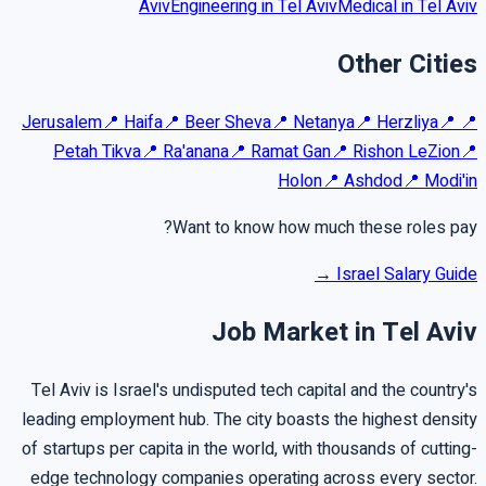
Aviv
Engineering in Tel Aviv
Medical in Tel Aviv
Other Cities
Jerusalem
📍
Haifa
📍
Beer Sheva
📍
Netanya
📍
Herzliya
📍
📍
Petah Tikva
📍
Ra'anana
📍
Ramat Gan
📍
Rishon LeZion
📍
Holon
📍
Ashdod
📍
Modi'in
Want to know how much these roles pay?
Israel Salary Guide →
Job Market in Tel Aviv
Tel Aviv is Israel's undisputed tech capital and the country's
leading employment hub. The city boasts the highest density
of startups per capita in the world, with thousands of cutting-
edge technology companies operating across every sector.