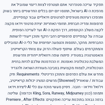
תפקיד עריכה סטנדרטי. אתם תצטרפו לצוות דינמי שמוביל את
מהפכת ה-AI בישראל, תתנסו יום-יום בכלים החדשניים ביותר בשוק
ותהפכו רעיונות מטורפים לסרטונים ויראליים עבור קמפיינים,
פרסומות ומדיה חברתית. תחומי האחריות: יצירת סרטוני וידאו מקצה
לקצה משלב הקונספט, דרך הפקת ה-AI ועד לעריכה הסופית.
עבודה על קמפיינים פרסומיים רחבי היקף ותוכן ייעודי לרשתות
החברתיות. מחקר, התנסות והטמעה יומיומית של כלי ה-AI המובילים
והמתקדמים בעולם. שיתוף פעולה הדוק עם צוותי הקריאייטיב
והאסטרטגיה בסטודיו. פיתוח שפה ויזואלית ייחודית וחדשנית
המשלבת טכנולוגיה ואומנות. זו ההזדמנות שלכם להיות בחזית
הטכנולוגיה, לצמוח מקצועית בסביבה מעוררת השראה ולהגדיר
מחדש את עולם הפרסום והתוכן הדיגיטלי. Requirements: תיק
עבודות / שואוריל (Showreel) מרשים המציג יכולות קריאייטיב,
ויז'ואל ווידאו - חובה . ניסיון מעשי מוכח עם כלי AI ליצירת וידאו
ותמונה (כגון Kling, Sora, Runway, Midjourney וכדומה). שליטה
ברמה גבוהה בתוכנות עריכה ואפקטים: Premiere , After Effects