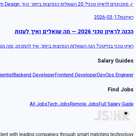
✓ מתכוננים לראיון טכני? 20 השאלות הנפוצות ביותר: קוד, System Design, שאלות התנהגותיות + תשובות מומלצות מאקספרטים ✓
ראיונות
2026-03-17
הכנה לראיון טכני 2026 — מה שואלים ואיך לענות
ראיון טכני בהייטק? הנה השאלות הנפוצות ביותר, איך להתכונן, ומה 
Salary Guides
ientist
Backend Developer
Frontend Developer
DevOps Engineer
Find Jobs
All Jobs
Tech Jobs
Remote Jobs
Full Salary Guide
alent with leading companies through smart matching technology.