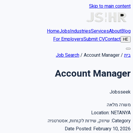
Skip to main content
Home
Jobs
Industries
Services
About
Blog
For Employers
Submit CV
Contact
HE
בית
/
Account Manager
/
Job Search
Account Manager
Jobsseek
משרה מלאה
Location
:
NETANYA
Category
:
שיווק, שירות לקוחות, אסטרטגיה
Date Posted
:
February 10, 2026