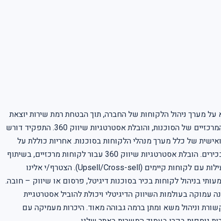
באופן מלא על מערך ניהול הלקוחות של החברה, תוך הבטחת רמת שירות יוצאת
דופן וחיזוק קשרי לקוחות אסטרטגיים. זהו תפקיד בכיר הכולל ניהול והובלת צוות מנהלי הלקוחות, אחריות על מערכות היחסים עם הלקוחות המרכזיים של הסוכנות, והובלת אסטרטגיות שיווק 360. התפקיד דורש
ואישית של כלל מערך מנהלי הלקוחות בסוכנות. אחריות כוללת על
איכות ניהול הלקוחות, רמת השירות, שביעות רצון הלקוחות ושימורם. ניהול והעמקת מערכות יחסים עם לקוחות אסטרטגיים ומקבלי החלטות בכירים. הובלת אסטרטגיות שיווק 360 עבור לקוחות מרכזיים, בשיתוף
כלל המחלקות המקצועיות. בניית תהליכי עבודה, מתודולוגיות וסטנדרטים מקצועיים למחלקת הלקוחות. זיהוי הזדמנויות עסקיות להרחבת הפעילות עם לקוחות קיימים (Upsell/Cross-sell). הצטרף/י אלינו
נו קדימה, בסביבה דינמית ותומכת המציעה הזדמנויות צמיחה והשפעה משמעותיות. Requirements: ניסיון משמעותי בניהול לקוחות בכיר בסוכנות דיגיטל, פרסום או שיווק – חובה.
בנה עמוקה בעולמות השיווק הדיגיטלי ויכולת להוביל אסטרטגיית
ה, תקשורת וניהול משא ומתן ברמה גבוהה מאוד. היכרות מעמיקה עם