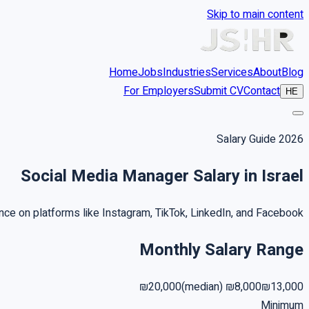
Skip to main content
Home
Jobs
Industries
Services
About
Blog
For Employers
Submit CV
Contact
HE
Salary Guide 2026
Social Media Manager Salary in Israel
ce on platforms like Instagram, TikTok, LinkedIn, and Facebook.
Monthly Salary Range
₪20,000
(median)
₪8,000
₪13,000
Minimum