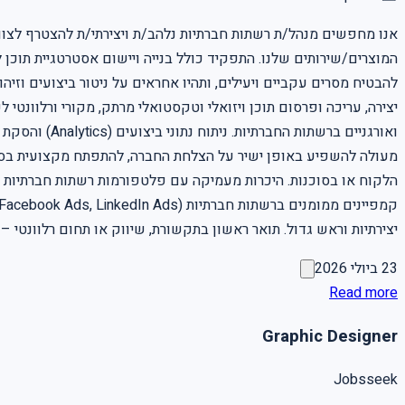
אנו מחפשים מנהל/ת רשתות חברתיות נלהב/ת ויצירתי/ת להצטרף לצוות 
המוצרים/שירותים שלנו. התפקיד כולל בנייה ויישום אסטרטגיית תוכן 
להבטיח מסרים עקביים ויעילים, ותהיו אחראים על ניטור ביצועים וזיה
יצירה, עריכה ופרסום תוכן ויזואלי וטקסטואלי מרתק, מקורי ורלוונטי 
ואורגניים בר
הלקוח או בסוכנות. היכרות מעמיקה עם פלטפורמות רשתות חברתיות מוביל
יצירתיות וראש גדול. תואר ראשון בתקשורת, שיווק או תחום רלוונטי – יתרון משמעותי . for more jobs visit out jobs pages https://www.jobsseek.info/jobs למשר
23 ביולי 2026
Read more
Graphic Designer
Jobsseek