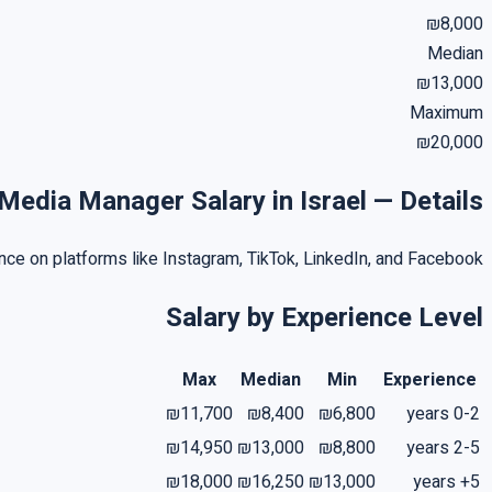
₪8,000
Median
₪13,000
Maximum
₪20,000
 Media Manager Salary in Israel — Details
ce on platforms like Instagram, TikTok, LinkedIn, and Facebook.
Salary by Experience Level
Max
Median
Min
Experience
₪11,700
₪8,400
₪6,800
0-2 years
₪14,950
₪13,000
₪8,800
2-5 years
₪18,000
₪16,250
₪13,000
5+ years