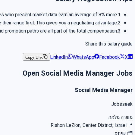
es who present market data earn an average of 8% more.
1.
 their range first. This gives you a negotiating advantage.
2.
and promotion paths are all part of the total compensation.
3.
Share this salary guide
LinkedIn
WhatsApp
Facebook
X
Copy Link
Open Social Media Manager Jobs
Social Media Manager
Jobsseek
משרה מלאה
Rishon LeZion, Center District, Israel
📍
🗂
שיווק