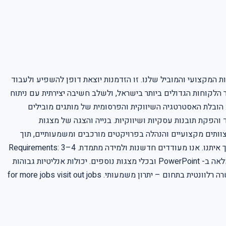
 המקצועי והמוביל שלנו. זו הזדמנות יוצאת דופן להשפיע ולעבוד
 הלקוחות הגדולים ביותר בישראל, ולשלב חשיבה יצירתית עם ניתוח
רונות חדשניים ופורצי דרך. תחומי האחריות: הובלת האסטרטגיה השיווקית והפרסומית של מותגים מובילים
 והפקת תובנות עסקיות ושיווקיות. בנייה והצגה של מצגות
וכלים מתקדמים, כולל כלי AI, ליישום אסטרטגיות חדשניות. ליווי צוותים מקצועיים והנהלה בפרויקטים מורכבים ומשמעותיים, תוך
עבודה ישירה מול מנכ"ל החברה. אם את/ה מחפש/ת סביבת עבודה מאתגרת המאפשרת צמיחה מקצועית משמעותית והשפעה אמיתית, מקומך איתנו. אנו מעודדים חדשנות ולמידה מתמדת. Requirements: 3–4
שנות ניסיון כפלנר.ית אסטרטגיה במשרד פרסום – חובה. ניסיון מוכח בבניית מצגות אסטרטגיות והצגתן בפני לקוחות והנהלה בכירה. שליטה מלאה ב- PowerPoint ובכלי מצגות נוספים. יכולות אנליטיות גבוהות
לצד חשיבה יצירתית ויכולת להפוך מידע לסיפור אסטרטגי. תקשורת בין אישית מצוינת ויכולת עבודה מול מגוון ממשקים. תואר אקדמי או הכשרה רלוונטית בתחום – יתרון משמעותי. for more jobs visit out jobs