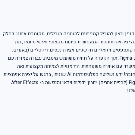
ופן ורצון להוביל קמפיינים למותגים מובילים, מקומכם איתנו. כחלק
ה יצירתית ותומכת, המאפשרת פיתוח מקצועי ואישי מתמיד, תוך
ונספטים ויזואליים חדשניים ויצירת נכסים דיגיטליים (באנרים,
פוסטים, סטוריז ועוד). שילוב פלטפורמות AI מתקדמות בתהליכי העיצוב, בדגש על יצירת אנימציות ותמונות. עיצוב ממשקי משתמש ואתרים ב-Figma, תוך הקפדה על חווית משתמש מיטבית. עבודה צמודה עם
ו למשרד עם אווירה משפחתית, הזדמנויות לצמיחה מקצועית ואת
המרפסת הכי שווה בתל אביב! Requirements: דרישות התפקיד: ניסיון של שנתיים-שלוש לפחות כמעצב.ת דיגיטל במשרד פרסום/דיגיטל – חובה! ידע ושליטה בפלטפורמות AI שונות , בדגש על יצירת אנימציות
ותמונות. תיק עבודות מרשים המציג ניסיון עשיר בעיצוב דיגיטלי. שליטה מלאה בתוכנות Adobe ( InDesign, Photoshop, Illustrator ) וב- Figma (לבניית אתרים). יתרון: יכולות וידאו והנפשה ב- After Effects