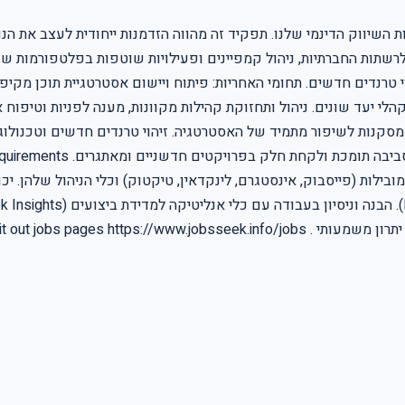
השיווק הדינמי שלנו. תפקיד זה מהווה הזדמנות ייחודית לעצב את הנו
לרשתות החברתיות, ניהול קמפיינים ופעילויות שוטפות בפלטפורמות שונ
וי טרנדים חדשים. תחומי האחריות: פיתוח ויישום אסטרטגיית תוכן מקיפ
לקהלי יעד שונים. ניהול ותחזוקת קהילות מקוונות, מענה לפניות וטיפוח
שתות החברתיות. ניתוח נתוני ביצועים (Analytics) והסקת מסקנות לשיפור מתמיד של האסטרטגיה. ז
ות (פייסבוק, אינסטגרם, לינקדאין, טיקטוק) וכלי הניהול שלהן. יכולות
ות נוספות בקרו בעמוד המשרות באתר שלנו