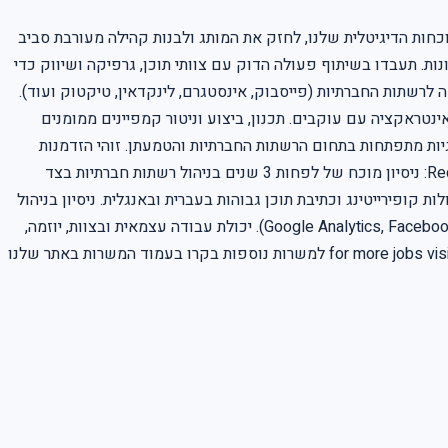
כחות הדיגיטלית שלנו, לחזק את המותג ולבנות קהילה מעורבת סביב
ות. תעבדו בשיתוף פעולה הדוק עם צוותי תוכן, גרפיקה ושיווק כדי
ה לרשתות החברתיות (פייסבוק, אינסטגרם, לינקדאין, טיקטוק ועוד).
 אינטראקציה עם עוקבים. תכנון, ביצוע וניטור קמפיינים ממומנים
יהוי טרנדים חדשים וטכנולוגיות מתפתחות בתחום הרשתות החברתיות והטמעתן. זוהי הזדמנות
מעולה להשפיע באופן ישיר על הצלחת החברה, להתפתח מקצועית בסביבה תומכת ולקחת חלק בפרויקטים חדשניים ומאתגרים. Requirements: ניסיון מוכח של לפחות 3 שנים בניהול רשתות חברתיות בצד
 קופירייטינג וכתיבת תוכן גבוהות בעברית ובאנגלית. ניסיון בניהול
קמפיינים ממומנים ברשתות חברתיות (Facebook Ads, LinkedIn Ads). הבנה וניסיון בעבודה עם כלי אנליטיקה למדידת ביצועים (Google Analytics, Facebook Insights). יכולת עבודה עצמאית ובצוות, יוזמה,