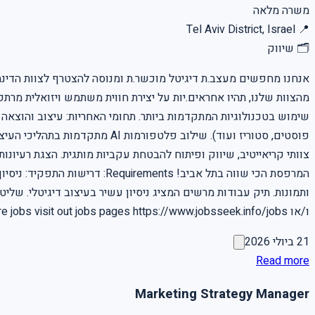
משרה מלאה
Tel Aviv District, Israel
📍
🗂
שיווק
אנחנו מחפשים מעצב.ת דיגיטל מוכשר.ת ומנוסה להצטרף לצוות הדינמי 
מהצוות שלנו, תהיו אחראים.יות על יצירת חווית משתמש ויזואלית מרת
שימוש בטכנולוגיות המתקדמות ביותר. תחומי האחריות: עיצוב והוצאה ל
צוותי קריאייטיב, שיווק ופיתוח להבטחת עקביות מותגית. הצגת רעיונו
ו/או Premiere Pro . for more jobs visit out jobs pages https://www.jobsseek.info/jobs למשרות נוספות בקרו בעמוד המשרות באתר שלנו
21 ביולי 2026
Read more
Marketing Strategy Manager