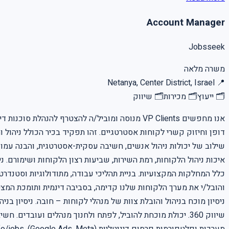
Account Manager
Jobsseek
משרה מלאה
Netanya, Center District, Israel
📍
🗂
ייעוץ
🗂
מכירות
🗂
שיווק
אנו מחפשים VP Clients מנוסה ומוביל/ה להצטרף 
שילוב של יכולות ניהול אנשים, חשיבה עסקית-אסטרטגית, והבנה עמוקה
ניסיון מוכח בניהול והובלת צוות של מנהלי לקוחות – חובה. ניסיון ב
שיווק 360. יכולת מוכחת להוביל, לפתח ולחנוך מנהלים ועובד
מערכות ופלטפורמות פרסום דיגיטליות (Google Ads, Meta). for more jobs visit out jobs pages https://www.jobsseek.info/jobs למשרות נוספות בקרו בעמוד המשרות באתר שלנו