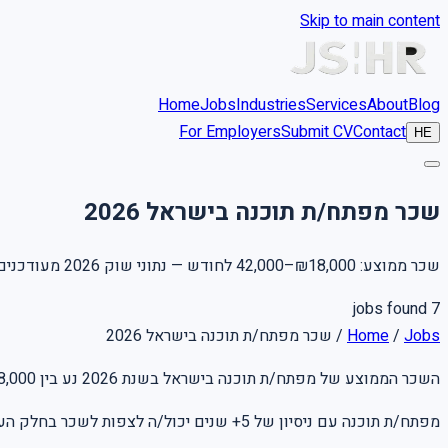
Skip to main content
Home
Jobs
Industries
Services
About
Blog
For Employers
Submit CV
Contact
HE
שכר מפתח/ת תוכנה בישראל 2026
שכר ממוצע: ₪18,000–42,000 לחודש — נתוני שוק 2026 מעודכנים
jobs found
7
שכר מפתח/ת תוכנה בישראל 2026
/
Home
/
Jobs
השכר הממוצע של מפתח/ת תוכנה בישראל בשנת 2026 נע בין ₪18,000–42,000 לחודש. השכר תלוי בניסיון, מיקום גיאוגרפי, גודל החברה והשכלה.
מפתח/ת תוכנה עם ניסיון של 5+ שנים יכול/ה לצפות לשכר בחלק העליון של הטווח. משרות בתל אביב והרצליה משלמות בממוצע 10-15% יותר מהפריפריה.