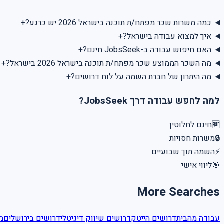
+
כמה משרות שכר מפתח/ת תוכנה בישראל 2026 יש כרגע?
+
איך למצוא עבודה בישראל?
+
האם חיפוש עבודה ב-JobsSeek חינם?
+
מה השכר הממוצע שכר מפתח/ת תוכנה בישראל 2026 בישראל?
+
מה היתרון של חברת השמה על לוח דרושים?
למה לחפש עבודה דרך JobsSeek?
חינם לחלוטין
🆓
משרות חסויות
🔒
השמה תוך שבועיים
⚡
ליווי אישי
🎯
More Searches
עבודה מהבית
דרושים הייטק
דרושים שיווק דיגיטלי
דרושים בירושלים
מ