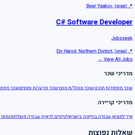
Beer Yaakov, Israel
📍
C# Software Developer
Jobsseek
Ein Harod, Northern District, Israel
📍
View All Jobs →
מדריכי שכר
שכר
מפתח/ת תוכנה
שכר
מנהל/ת מוצר
שכר
מדען/ת נתונים
שכר
 Backend
מדריכי קריירה
איך למצוא עבודה בהייטק בישראל
טיפים לראיון עבודה מוצלח
מגמות 
שאלות נפוצות