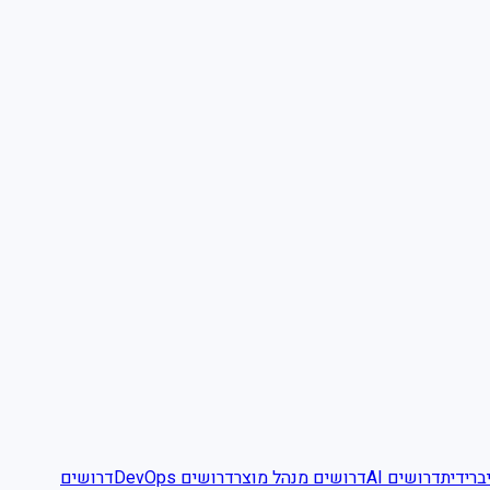
ברידית
דרושים AI
דרושים מנהל מוצר
דרושים DevOps
דרושים