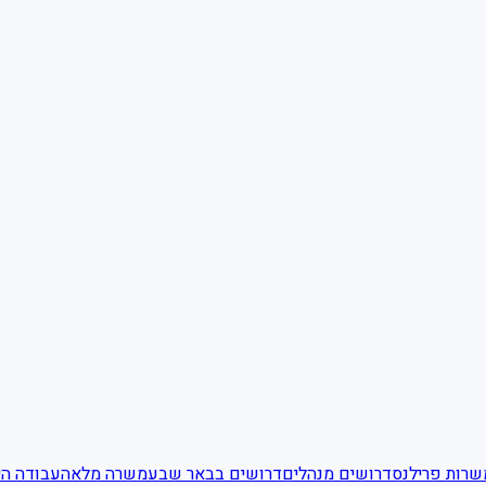
שרות פרילנס
דרושים מנהלים
דרושים בבאר שבע
משרה מלאה
עבודה הי