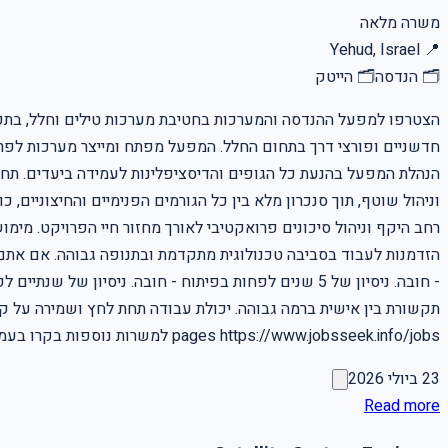
משרה מלאה
Yehud, Israel
📍
🗂
הנדסה
🗂
הייטק
הצטרפו למפעל ההנדסה והמערכות בחטיבת מערכות טילים וחלל, בתפק
חדשניים ופורצי דרך בתחום החלל. המפעל מפתח ומייצר מערכות לפרוי
הנהלת המפעל בהנעת כל הגופים והדיסציפלינות לעמידה ביעדים. תחו
וניהול שוטף, תוך סנכרון מלא בין כל הגורמים הפנימיים והחיצוניים, 
רחב היקף וניהול סיכונים פרואקטיבי לאורך מחזור חיי הפרויקט. מימ
- חובה. ניסיון של 5 שנים לפחות בפיתוח - חובה. ניסיון
pages https://www.jobsseek.info/jobs למשרות נוספות בקרו בעמוד המשרות באתר שלנו
23 ביולי 2026
Read more