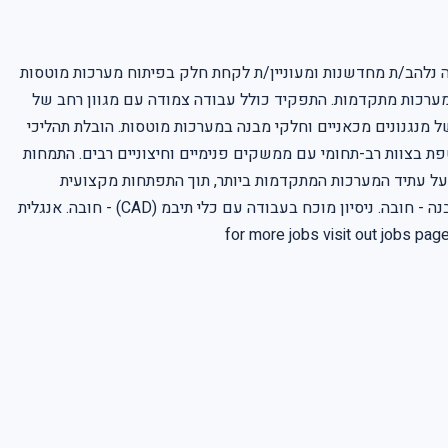
ה נלהב/ת מחדשנות ומעוניין/ת לקחת חלק בפיתוח מערכות מוטסות
 במערכות מתקדמות. התפקיד כולל עבודה צמודה עם מגוון רחב של
של מנגנונים מכאניים וחלקי מבנה במערכות מוטסות. הובלת תהליכי
פת בצוות רב-תחומי עם ממשקים פנימיים וחיצוניים רבים. התמחות
ר על עתיד המערכות המתקדמות ביותר, תוך התפתחות מקצועית
בסביבת עבודה תומכת וחדשנית. Requirements: דרישות התפקיד: תואר ראשון בהנדסת מכונות - חובה. 3-5 שנות ניסיון בתכן מנגנונים או מבנה - חובה. ניסיון מוכח בעבודה עם כלי תיבמ (CAD) - חובה. אנגלית
מה גבוהה - חובה. הכרת טכנולוגיות ייצור, לרבות חישולים ויציקות - יתרון. ידע וניסיון בעבודה עם מתכות וחומרים מרוכבים - יתרון. for more jobs visit out jobs pages