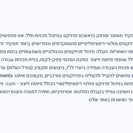
יד מאתגר ומרתק כראש/ת פרויקט במינהל תכניות חלל. אנו מחפשים מ
קטים מולטי-דיסציפלינריים מהמתקדמים והחדישים ביותר. תפקיד זה מה
מי האחריות: הובלה וניהול פרויקטים טכנולוגיים משמעותיים ברמת 
כולל שותפי פיתוח וייצור. כתיבת הסכמי ספק-לקוח, בניית תכניות עבודה
וש תכנית העבודה ועמידה ביעדי לו"ז, ביצועים ותקציב (מודל העלות) 
 של שנתיים לפחות בניהול פרויקט מולטי דיסציפלינארי הכולל פיתוח וייצור - חוב