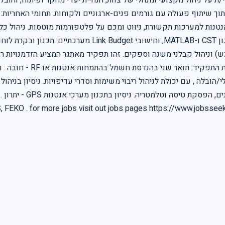
 על ניהול מקצועי ומנהלי של צוות, הנחיית יעדי מחקר ופיתוח, והוב
ך שיתוף פעולה עם גורמים פנים-ארגוניים ולקוחות. תחומי האחריות: ה
נטנות למערכות תקשורת, ניווט ומכם על פלטפורמות מוטסות. ניהול כל 
ש) וניהול קבלני משנה וספקים. זהו תפקיד מאתגר המציע הזדמנויות ר
H באנטנות - חובה . לפחות 4 שנות ניסיון ניהולי/הובלה , עם יכולת לניהול ריבוי משימות וסדרי 
טכניים). ניסיון בתכנון