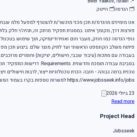
Beer Yaakov, Israel
📍
🗂
הנדסה
🗂
הייטק
אנו מזמינים מהנדס/ת תכן מכני מוכשר/ת להצטרף למפעל מלמ שבחטי
פורצות דרך, מקומך איתנו. במסגרת תפקיד מרתק זה, תהיה/י חלק בלתי
גופי הנדסה כמו חוזק, מעבר חום ואווירודינמיקה, תוך שימוש בטכנול
פיתוח משלב הקונספט הראשוני ועד לתיק מוצר שלם. ביצוע תכן מפורט
בעבודה עם מתכות (עיבוד שבבי, חישולים, יציקות) וחומרים מרוכבים
https://www.jobsseek.info/jobs למשרות נוספות בקרו בעמוד המשרות באתר שלנו
23 ביולי 2026
Read more
Project Head
Jobsseek