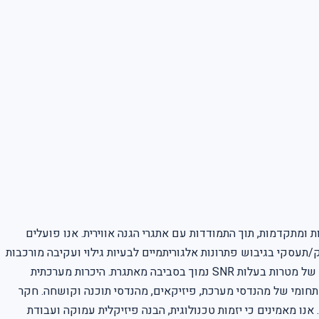
ומתקדמות, תוך התמודדות עם אתגרי הגנה אווירית. אנו פועלים
/תעסקי בגיבוש פתרונות אלגוריתמיים לבעיות גילוי ועקיבה מורכבות
בסביבות מאתגרות, תוך שימוש בטכנולוגיות חדשניות כמו Deep Learning. תחומי האחריות: גיבוש פתרונות אלגוריתמיים לבעיות גילוי ועקיבה של מטרות בעלות SNR נמוך בסביבה מאתגרת. היכרות מערכתית
ויישום מגוון כלים, לרבות טכנולוגיות Deep Learning . עבודה שוטפת בצוות רב-תחומי של מהנדסי מערכת, פיזיקאים, מהנדסי תוכנה וקושחה. חקר
צועים וליווי תהליך המבצוע של המערכת עד לכשירות מבצעית. מימוש ופיתוח הפתרונות האלגוריתמיים באמצעות Matlab , C++ ו- Python . אנו מאמינים כי יזמות טכנולוגית, הבנה פיזיקלית עמוקה ועבודת