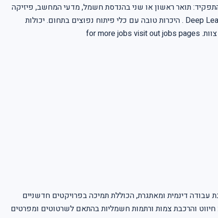
ח להצלחה. בוא/י להיות חלק מהצוות שיעצב את עתיד מערכות ההגנה של מדינת ישראל. Requirements: דרישות התפקיד: תואר ראשון או שני בהנדסת חשמל, מדעי המחשב, פיזיקה
או תחום רלוונטי אחר – חובה . ניסיון מוכח בפיתוח אלגוריתמים בתחום ראייה ממוחשבת ו עיבוד תמונה , בדגש על שימוש בטכנולוגיות Deep Learning . היכרות טובה עם כלי פיתוח נפוצים בתחום. יכולות
אנליטיות גבוהות ויכולת מוכחת לפתרון בעיות מורכבות. ידע נרחב וניסיון ב סטטיסטיקה ו הסתברות . מוסר עבודה גבוה ויכולת מצוינת לעבודת צוות. for more jobs visit out jobs pages
ת עבודה דינמית ומאתגרת, הכוללת תמיכה בפרויקטים חדשניים
ות: חיווט והרכבת צמות ורתמות חשמליות בהתאם לשרטוטים ומפרטים