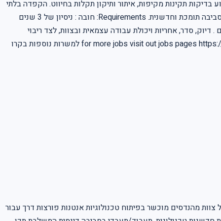
ע בדיקות תקינות מקיפות, איתור ותיקון תקלות בחיווט. הקפדה בלתי
מתפשרת על איכות העבודה ועמידה בנהלי החברה המחמירים. זוהי הזדמנות מצוינת להשתלב בחזית הטכנולוגיה, ללמוד ולהתפתח מקצועית בסביבה תומכת וחדשנית. Requirements: חובה : ניסיון של 3 שנים
 דיוק, סדר, אחריות ויכולת עבודה עצמאית ובצוות, לצד ריבוי
משימות. יתרון : ידע וניסיון בעבודה עם תוכנת ERP ויישומי מחשב. יחסי אנוש טובים ויכולת תקשורת אפקטיבית. for more jobs visit out jobs pages https://www.jobsseek.info/jobs למשרות נוספות בקרו
צוות מהנדסים מוכשר בפיתוח טכנולוגיות אנטנות פורצות דרך עבור