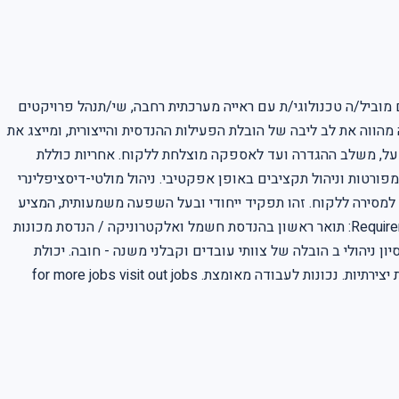
וביל/ה טכנולוגי/ת עם ראייה מערכתית רחבה, שי/תנהל פרויקטים
ווה את לב ליבה של הובלת הפעילות ההנדסית והייצורית, ומייצג את
מפעל, משלב ההגדרה ועד לאספקה מוצלחת ללקוח. אחריות כוללת
 מפורטות וניהול תקציבים באופן אפקטיבי. ניהול מולטי-דיסציפלינרי
עד למסירה ללקוח. זהו תפקיד ייחודי ובעל השפעה משמעותית, המציע
הזדמנות לעבוד בסביבה טכנולוגית מתקדמת ובתנופה גבוהה. אם אתם נחושים להוביל ולהצליח בפרויקטים מורכבים, מקומכם איתנו. Requirements: תואר ראשון בהנדסת חשמל ואלקטרוניקה / הנדסת מכונות
ה. ניסיון ניהולי ב הובלה של צוותי עובדים וקבלני משנה - חובה. יכולת
תקשורת בין אישית ברמה גבוהה. יכולת עבודה תחת לחץ ושמירה על קו חשיבה ענייני בקבלת החלטות. אסרטיביות, חתירה למטרה והצגת יוזמות יצירתיות. נכונות לעבודה מאומצת. for more jobs visit out jobs