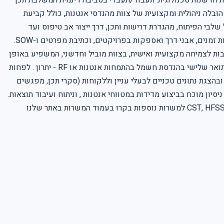
לת חדשנות טכנולוגית. תעבוד/תעבדי בסביבה דינמית המשלבת תכן
ובלה ניהולית ומקצועית של צוות מהנדסי אנטנות, כולל קביעת
שלבי הפיתוח, מהגדרת דרישות ותכן, דרך ייצור אב טיפוס ועד
בדיקות מעבדה ומטווח. ביצוע אנליזות מתקדמות באמצעות תוכנות כגון CST ו-MATLAB, וחישובי Link Budget מערכתיים. תכנון ובקרת לוחות זמנים, אבני דרך ואספקות בפרויקטים, וכתיבת מפרטים ו-SOW.
בות לצמיחה מקצועית ואישית, בצוות מוביל וחדשני, המשפיע באופן
ישיר על עתיד הטכנולוגיה הביטחונית והחללית. Requirements: דרישות התפקיד: תואר שני בהנדסת חשמל בהתמחות אנטנות או RF - חובה . תואר שלישי בהנדסת חשמל בהתמחות אנטנות או RF - יתרון . לפחות
עדיפויות. ניסיון בניהול ובהצגת נתונים טכניים לבעלי עניין וללקוחות (סקרי תכן, מפגשים
 ומימוש של אנטנות מוטסות , כולל לקישורי נתונים, הפסקת טיסה וטלמטריה. ניסיון בתכנון מערכי אנטנות GPS - יתרון . ניסיון מוכח בביצוע מדידות במטווחי אנטנות , וניתוח ועיבוד תוצאות.