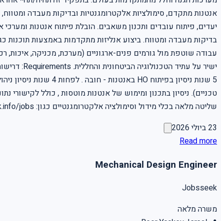
מערכות הגנה וחלל מהמתקדמות בעולם. בתפקיד זה תהיה/תהיי אחראי/ת
אנטנות מתקדם, סימולציות אלקטרומגנטיות ובדיקות מעבדה ומטווח, תו
יעדים, פיתוח עובדים ותכנון משאבים. הובלת פיתוח אנטנות ומערכי א
עבודה שוטפת מול גורמים פנים-ארגוניים (מערכת, מכניקה, איכות, רכ
5 שנות ניסיון בפיתוח O
שליטה מלאה בכלי מידול וסימולציה אלקטרומגנטיים כגון: CST, HFSS, FEKO . for more jobs visit out jobs pages https://www.jobsseek.info/jobs למשרות נוספות בקרו בעמוד המשרות באתר שלנו
23 ביולי 2026
Read more
Mechanical Design Engineer
Jobsseek
משרה מלאה