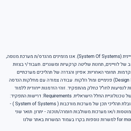
הצטרף/י אלינו למבת חלל, בית החלל של ישראל, והיה/תהי חלק מצוות הנדסת המערכת בפרויקט פיתוח חדשני ומאתגר של מערכת תצפית לוויינית (System Of Systems). אנו מזמינים מהנדס/ת מערכת מנוסה,
 החלל. יחידת החלל שלנו מתבססת על מעל 30 שנות ניסיון בפיתוח מגוון רחב של לוויינים, תחנות שליטה קרקעיות ומשגרים. תעבוד/י בצוות
תקדמות. תחומי האחריות: אפיון והגדרה של תהליכים מערכתיים
וארכיטקטורת מערכת. הובלה ואחריות על תכן מערכתי, מידול רכיבי המערכת ואפיון הממשקים ביניהם. השתתפות בהכנת סקרי תכן (Design Reviews) פנימיים ומול הלקוח. עבודה צמודה עם מחלקות הנדסה
 לנסיעות לחו"ל כחלק מהתפקיד. זוהי הזדמנות ייחודית ללמוד
עולמות מרתקים ולעסוק בנושאים רבים ומורכבים, תוך צמיחה מקצועית בסביבה טכנולוגית מתקדמת ודינמית. בוא/י להשפיע על פני העתיד של טכנולוגיית החלל הישראלית. Requirements: דרישות התפקיד:
תואר ראשון בפיזיקה / הנדסת אלקטרוניקה / אווירונאוטיקה / אלקטרו-אופטיקה / מכונות - חובה . ניסיון מעשי מוכח של 5 שנים לפחות בהובלת תהליכי תכן של מערכות מורכבות ( System of Systems ) -
 מוטסות ו/או מערכות משולבות חומרה/תוכנה - יתרון. תואר שני