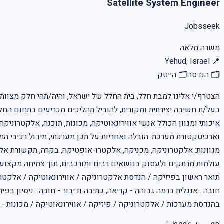
Satellite System Engineer
Jobsseek
משרה מלאה
Yehud, Israel
📍
🗂
הנדסה
🗂
הייטק
איכותי ומגוון הכולל אנשי אווירונאוטיקה, מכונות, תוכנה, אלקטרוני
מגוונות: אלקטרוניקה, מכניקה, אלקטרו-אופטיקה, בקרה, תקשורת אלחו
חובה . אנגלית ברמה גבוהה - קריאה, כתיבה ודיבור - חובה . ניסיון ב
בהנדסת מערכות / אלקטרוניקה / פיזיקה / אווירונאוטיקה / מכונות - יתרון. for more jobs visit out jobs pages https://www.jobsseek.info/jobs למשרות נוספות בקרו בעמוד המ