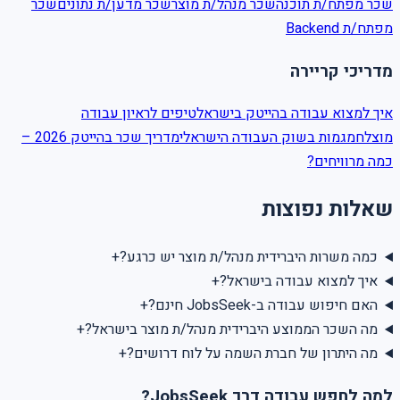
שכר
מפתח/ת תוכנה
שכר
מנהל/ת מוצר
שכר
מדען/ת נתונים
שכר
מפתח/ת Backend
מדריכי קריירה
איך למצוא עבודה בהייטק בישראל
טיפים לראיון עבודה
מוצלח
מגמות בשוק העבודה הישראלי
מדריך שכר בהייטק 2026 –
כמה מרוויחים?
שאלות נפוצות
+
כמה משרות היברידית מנהל/ת מוצר יש כרגע?
+
איך למצוא עבודה בישראל?
+
האם חיפוש עבודה ב-JobsSeek חינם?
+
מה השכר הממוצע היברידית מנהל/ת מוצר בישראל?
+
מה היתרון של חברת השמה על לוח דרושים?
למה לחפש עבודה דרך JobsSeek?