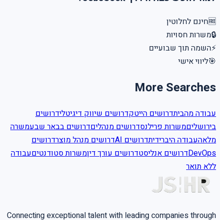
חינם לחלוטין
🆓
משרות חסויות
🔒
השמה תוך שבועיים
⚡
ליווי אישי
🎯
More Searches
עבודה מהבית
דרושים הייטק
דרושים שיווק דיגיטלי
דרושים
בירושלים
משרות פרילנס
דרושים מנהלים
דרושים בבאר שבע
משרה
מלאה
עבודה היברידית
דרושים AI
דרושים מנהל מוצר
דרושים
עבודה
משרות סטודנטים
דרושים עורך דין
דרושים אנליסט
DevOps
ללא תואר
Connecting exceptional talent with leading companies through