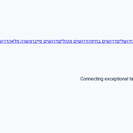
ירושלים
דרושים בחיפה
דרושים מנהלים
דרושים סייבר
משרה מלאה
דרושי
Connecting exceptional t