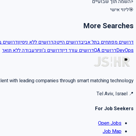
השמה תוך שבועיים
⚡
ליווי אישי
🎯
More Searches
דרושים מפתחים בתל אביב
דרושים הייטק
דרושים ללא ניסיון
דרושים ב
עבודה ללא תואר
דרושים ג'וניור
דרושים עורך דין
דרושים QA
DevOps
alent with leading companies through smart matching technology.
Tel Aviv, Israel
📍
For Job Seekers
Open Jobs
Job Map