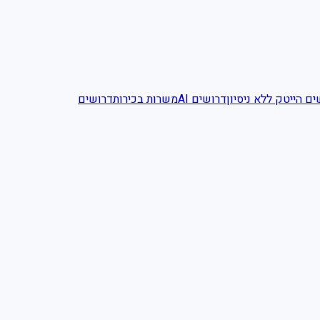
ם הייטק ללא ניסיון
דרושים AI
משרות בכירות
דרושים