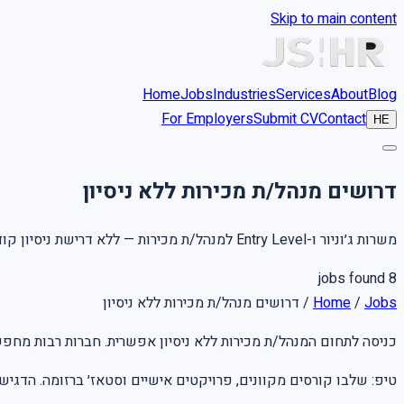
Skip to main content
Home
Jobs
Industries
Services
About
Blog
For Employers
Submit CV
Contact
HE
דרושים מנהל/ת מכירות ללא ניסיון
משרות ג׳וניור ו-Entry Level למנהל/ת מכירות — ללא דרישת ניסיון קודם
jobs found
8
דרושים מנהל/ת מכירות ללא ניסיון
/
Home
/
Jobs
כניסה לתחום המנהל/ת מכירות ללא ניסיון אפשרית. חברות רבות מח.
טיפ: שלבו קורסים מקוונים, פרויקטים אישיים וסטאז׳ ברזומה. הדגיש.