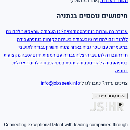
משרד העבודה
(אתר הממשלה).
חיפושים נוספים בנתניה
עבודה במשמרות בנתניה
סטודנטים? זו העבודה שתאפשר לכם גם
ללמוד וגם להרוויח טוב
עבודה בשירות לקוחות בנתניה
עבודה
במשמרות עם שכר גבוה באזור נתניה והשרון
עבודה לתושבי
חדרה
עבודה לתושבי הרצליה
עבודה עם הסעות חינם
הסבה מקצועית
בנתניה
עבודה להורים
עבודה זמנית בנתניה
עבודה לדוברי אנגלית
בנתניה
צריכים עזרה? כתבו לנו ל־
info@jobsseek.info
שלחו קורות חיים →
Connecting exceptional talent with leading companies through