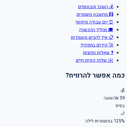
💰 השכר והבונוסים
🧮 מחשבון משמרות
⏰ יום עבודה טיפוסי
🎓 תהליך ההכשרה
📋 איך להגיש מועמדות
🚀 קידום בתפקיד
❓ שאלות נפוצות
✉️ שלחו קורות חיים
כמה אפשר להרוויח?
💰
39 ₪/שעה
בסיס
🌙
125% במשמרות לילה