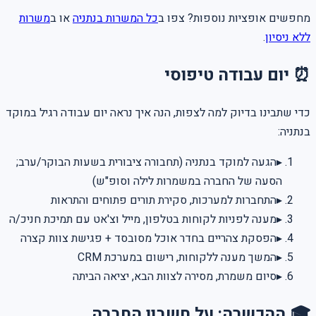
מחפשים אופציות נוספות? צפו ב
כל המשרות בנתניה
או ב
משרות
ללא ניסיון
.
⏰ יום עבודה טיפוסי
כדי שתבינו בדיוק למה לצפות, הנה איך נראה יום עבודה רגיל במוקד
בנתניה:
▸
הגעה למוקד בנתניה (תחבורה ציבורית בשעות הבוקר/ערב;
הסעה של החברה במשמרות לילה וסופ"ש)
▸
התחברות למערכות, סקירת תורים פתוחים והתראות
▸
מענה לפניות לקוחות בטלפון, מייל וצ'אט עם תמיכת חניכ/ה
▸
הפסקת צהריים בחדר אוכל מסובסד + פגישת צוות קצרה
▸
המשך מענה ללקוחות, רישום במערכת CRM
▸
סיום משמרת, מסירה לצוות הבא, יציאה הביתה
🎓 ההכשרה: על חשבון החברה