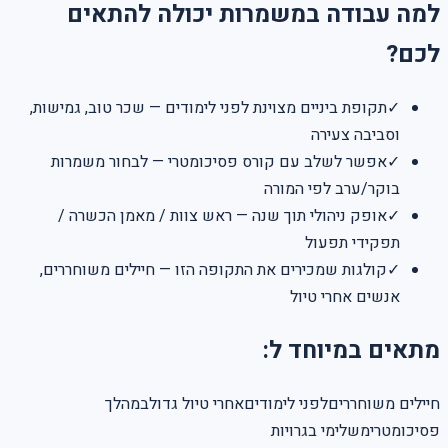
למה עבודה במשמרות יכולה להתאים
לכם?
✓
תקופת ביניים מצוינת לפני לימודים — שכר טוב, גמישות,
וסביבה צעירה
✓
אפשר לשלב עם קורס פסיכומטרי — לבחור משמרות
בוקר/ערב לפי המורה
✓
אופק ניהולי תוך שנה — ראש צוות / מאמן הכשרה /
תפקידי תפעול
✓
קולגות שמכירים את התקופה הזו — חיילים משוחררים,
אנשים אחרי טיול
מתאים במיוחד ל:
חיילים משוחררים
לפני לימודים
אחרי טיול גדול
במהלך
פסיכומטרי
משלימי בגרויות