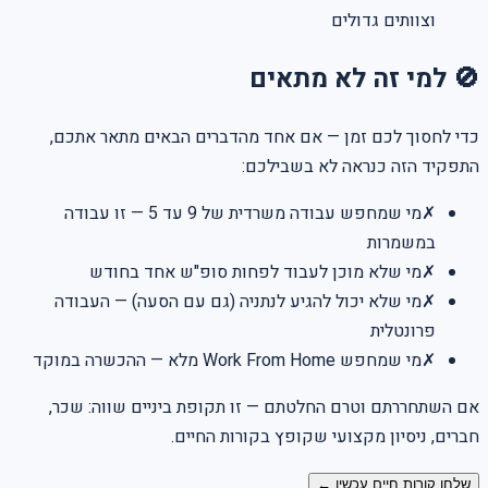
וצוותים גדולים
🚫 למי זה לא מתאים
כדי לחסוך לכם זמן — אם אחד מהדברים הבאים מתאר אתכם,
התפקיד הזה כנראה לא בשבילכם:
✗
מי שמחפש עבודה משרדית של 9 עד 5 — זו עבודה
במשמרות
✗
מי שלא מוכן לעבוד לפחות סופ"ש אחד בחודש
✗
מי שלא יכול להגיע לנתניה (גם עם הסעה) — העבודה
פרונטלית
✗
מי שמחפש Work From Home מלא — ההכשרה במוקד
אם השתחררתם וטרם החלטתם — זו תקופת ביניים שווה: שכר,
חברים, ניסיון מקצועי שקופץ בקורות החיים.
שלחו קורות חיים עכשיו ←