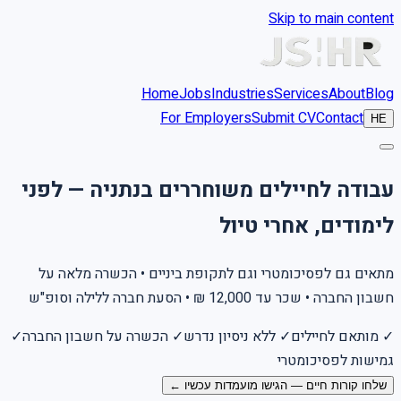
Skip to main content
Home
Jobs
Industries
Services
About
Blog
For Employers
Submit CV
Contact
HE
עבודה לחיילים משוחררים בנתניה — לפני
לימודים, אחרי טיול
מתאים גם לפסיכומטרי וגם לתקופת ביניים • הכשרה מלאה על
חשבון החברה • שכר עד 12,000 ₪ • הסעת חברה ללילה וסופ"ש
✓
מותאם לחיילים
✓
ללא ניסיון נדרש
✓
הכשרה על חשבון החברה
✓
גמישות לפסיכומטרי
שלחו קורות חיים — הגישו מועמדות עכשיו ←