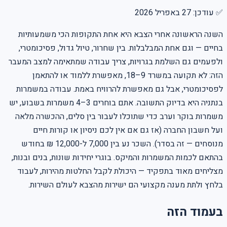
✅ עודכן:
27 באפריל 2026
השנה הראשונה אחרי הצבא היא אחת התקופות הכי משמעותיות
בחיים — וגם אחת המבלבלות. בין שחרור, טיול גדול, פסיכומטרי,
ולפעמים גם השלמת בגרויות, צריך עבודה שמתאימה למצב המעבר
הזה: לא תקועה במשרד 9–18, מאפשרת ללמוד או להתאמן
לפסיכומטרי, אבל גם מאפשרת להרוויח באמת. עבודה במשמרות
בנתניה היא בדיוק התשובה. אתם בוחרים 3–4 משמרות בשבוע, יש
משמרות בוקר וערב כדי שתוכלו לעבור בין סלים, ההכשרה מלאה
ועל חשבון החברה (אז גם אם אין לכם ניסיון או קורות חיים
מנוסחים — זה בסדר). השכר נע בין 7,000 ל-12,000 ₪ בחודש
בהתאם לכמות המשמרות והמיקס. בוגרי יחידות שונות, בנים ובנות,
מצליחים מאוד בתפקיד — היכולת לקבל החלטות מהירות, לעבוד
בלחץ ולתת מענה מקצועי הם ישירות מהצבא לעולם השירות.
בעמוד הזה