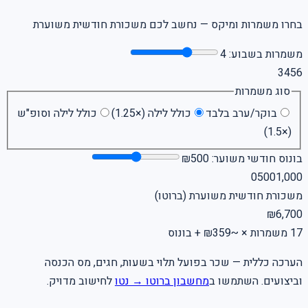
בחרו משמרות ומיקס — נחשב לכם משכורת חודשית משוערת
משמרות בשבוע:
4
3
4
5
6
סוג משמרות
בוקר/ערב בלבד
כולל לילה (×1.25)
כולל לילה וסופ"ש
(×1.5)
בונוס חודשי משוער:
500
₪
0
500
1,000
משכורת חודשית משוערת (ברוטו)
₪
6,700
17
משמרות × ~₪
359
+ בונוס
הערכה כללית — שכר בפועל תלוי בשעות, חגים, מס הכנסה
וביצועים. השתמשו ב
מחשבון ברוטו → נטו
לחישוב מדויק.