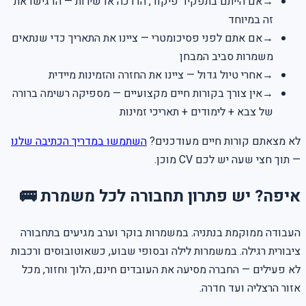
→
אם הייתם בתפקיד פיקוד, הדרכה או שירות — הדגישו את
זה במיוחד
→
אם אתם לפני פסיכומטרי — ציינו את התאריך כדי שנתאים
משמרות סביב המבחן
→
אחרי טיול גדול — ציינו את החזרה והזמינות מיידית
→
אין צורך בקורות חיים מקצועיים — מספיקה רשימה ברורה
של צבא + לימודים + תאריכי זמינות
לא מצאתם קורות חיים מעודכנים?
השתמשו במדריך הכתיבה שלנו
— תוך חצי שעה יש לכם CV מוכן.
איפה? יש פתרון תחבורה לכל משמרת 🚌
העבודה ממוקמת בנתניה. במשמרות בוקר וערב מגיעים בתחבורה
ציבורית רגילה. במשמרות לילה ובסופי שבוע, כשאוטובוסים ורכבות
לא פעילים — החברה מסיעה את העובדים חינם, הלוך וחזור, מכל
אזור הרצליה ועד חדרה.