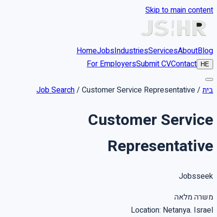
Skip to main content
Home
Jobs
Industries
Services
About
Blog
For Employers
Submit CV
Contact
HE
בית
/
Customer Service Representative
/
Job Search
Customer Service
Representative
Jobsseek
משרה מלאה
Location
:
Netanya. Israel