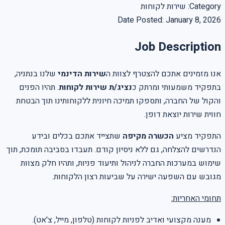
Category
:
שירות לקוחות
Date Posted
:
January 8, 2026
Job Description
אנו מזמינים אתכם להצטרף לצוות ה
שירות הדינמי
שלנו בנתניה,
בתפקיד משמעותי ומרתק כ
נציג/ת שירות לקוחות
. תהיו הפנים
והקול של החברה, ותספקו תמיכה חיונית ללקוחותינו תוך הבטחת
חווית שירות יוצאת דופן.
התפקיד מציע
הכשרה מקיפה
שתצייד אתכם בכלים ובידע
הנדרשים להצלחה, גם ללא ניסיון קודם. תעבדו בסביבה תומכת, תוך
שימוש במערכות החברה לניהול ותיעוד פניות, ותהיו חלק מצוות
מגובש עם השפעה ישירה על שביעות רצון הלקוחות.
תחומי האחריות:
מענה מקצועי ואדיב לפניות לקוחות (טלפון, מייל, צ'אט).