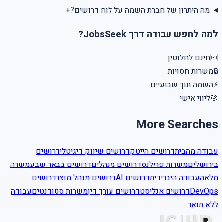
+
מה היתרון של חברת השמה על לוח דרושים?
למה לחפש עבודה דרך JobsSeek?
חינם לחלוטין
🆓
משרות חסויות
🔒
השמה תוך שבועיים
⚡
ליווי אישי
🎯
More Searches
עבודה מהבית
דרושים הייטק
דרושים שיווק דיגיטלי
דרושים
בירושלים
משרות פרילנס
דרושים מנהלים
דרושים בבאר שבע
משרה
מלאה
עבודה היברידית
דרושים AI
דרושים מנהל מוצר
דרושים
עבודה
משרות סטודנטים
דרושים עורך דין
דרושים אנליסט
DevOps
ללא תואר