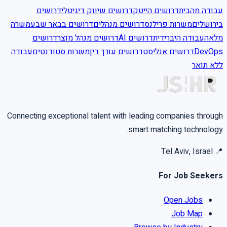
עבודה מהבית
דרושים הייטק
דרושים שיווק דיגיטלי
דרושים
בירושלים
משרות פרילנס
דרושים מנהלים
דרושים בבאר שבע
משרה
מלאה
עבודה היברידית
דרושים AI
דרושים מנהל מוצר
דרושים
עבודה
משרות סטודנטים
דרושים עורך דין
דרושים אנליסט
DevOps
ללא תואר
Connecting exceptional talent with leading companies through
smart matching technology.
Tel Aviv, Israel
📍
For Job Seekers
Open Jobs
Job Map