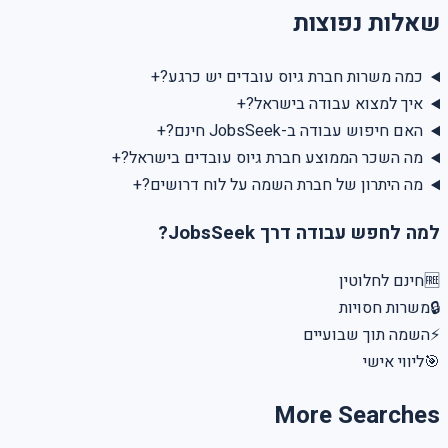
שאלות נפוצות
+
כמה משרות חברת גיוס עובדים יש כרגע?
+
איך למצוא עבודה בישראל?
+
האם חיפוש עבודה ב-JobsSeek חינם?
+
מה השכר הממוצע חברת גיוס עובדים בישראל?
+
מה היתרון של חברת השמה על לוח דרושים?
למה לחפש עבודה דרך JobsSeek?
חינם לחלוטין
🆓
משרות חסויות
🔒
השמה תוך שבועיים
⚡
ליווי אישי
🎯
More Searches