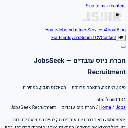
Skip to main content
Home
Jobs
Industries
Services
About
Blog
For Employers
Submit CV
Contact
HE
חברת גיוס עובדים — JobsSeek
Recruitment
סינון, ראיונות, התאמה מדויקת — הטאלנט הנכון, במהירות
jobs found
134
חברת גיוס עובדים — JobsSeek Recruitment
/
Home
/
Jobs
JobsSeek היא חברת גיוס עובדים מקצועית המסייעת לחברות
בישראל למצוא את הטאלנט המתאים. אנחנו חוסכים לכם זמן, כסף