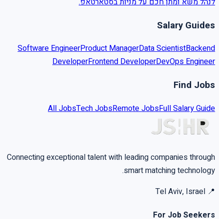
לנהל משא ומתן חכם על מניות בסטארטאפ.
Salary Guides
Software Engineer
Product Manager
Data Scientist
Backend
Developer
Frontend Developer
DevOps Engineer
Find Jobs
All Jobs
Tech Jobs
Remote Jobs
Full Salary Guide
Connecting exceptional talent with leading companies through
smart matching technology.
Tel Aviv, Israel
📍
For Job Seekers