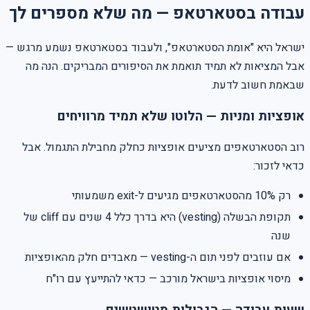
עבודה בסטארטאפ — מה שלא מספרים לך
ישראל היא "אומת הסטארטאפ", ולעבוד בסטארטאפ נשמע מרגש —
אבל המציאות לא תמיד תואמת את הסיפורים המבריקים. הנה מה
שבאמת חשוב לדעת.
אופציות ומניות — הלוטו שלא תמיד מרוויחים
רוב הסטארטאפים מציעים אופציות כחלק מחבילת התגמול. אבל
כדאי לזכור:
רק 10% מהסטארטאפים מגיעים ל-exit משמעותי
תקופת הבשלה (vesting) היא בדרך כלל 4 שנים עם cliff של
שנה
אם עוזבים לפני תום ה-vesting — מאבדים חלק מהאופציות
מיסוי אופציות בישראל מורכב — כדאי להתייעץ עם רו"ח
שעות עבודה — הגבולות מטושטשים