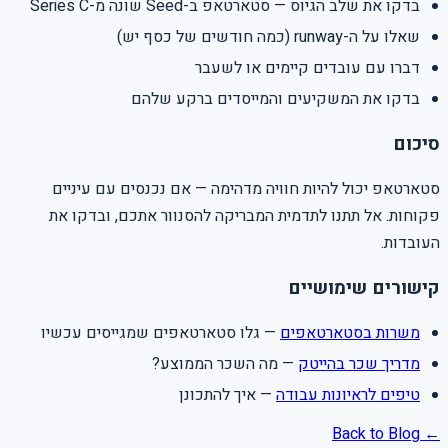
בדקו את שלב הגיוס — סטארטאפ ב-Seed שונה מ-Series C
שאלו על ה-runway (כמה חודשים של כסף יש)
דברו עם עובדים קיימים או לשעבר
בדקו את המשקיעים והמייסדים ברקע שלהם
סיכום
סטארטאפ יכול להיות חוויה מדהימה — אם נכנסים עם עיניים
פקוחות. אל תתנו לתדמית המבריקה להסנוור אתכם, ובדקו את
העובדות.
קישורים שימושיים
משרות בסטארטאפים
— גלו סטארטאפים שמגייסים עכשיו
מדריך שכר בהייטק
— מה השכר הממוצע?
טיפים לראיונות עבודה
— איך להתכונן
← Back to Blog