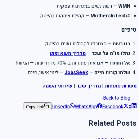
WMN
— רשת נשים במנהיגות עסקית
#MothersInTech
— קהילת אימהות בהייטק
טיפים
בנו רשת
— הצטרפו לקהילות נשים בהייטק
נהלו מו"מ על שכר
—
מדריך משא ומתן
אל תוותרו
— אם אתן עומדות ב-70% מהדרישות — הגישו!
שלחו קורות חיים
—
JobsSeek
— ליווי אישי, חינם
משרות פתוחות
|
מדריך שכר
|
שירותי השמה
← Back to Blog
LinkedIn
WhatsApp
Facebook
X
Copy Link
Related Posts