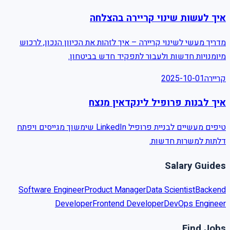
איך לעשות שינוי קריירה בהצלחה
מדריך מעשי לשינוי קריירה – איך לזהות את הכיוון הנכון, לרכוש
מיומנויות חדשות ולעבור לתפקיד חדש בביטחון.
2025-10-01
קריירה
איך לבנות פרופיל לינקדאין מנצח
טיפים מעשיים לבניית פרופיל LinkedIn שימשוך מגייסים ויפתח
דלתות למשרות חדשות.
Salary Guides
Software Engineer
Product Manager
Data Scientist
Backend
Developer
Frontend Developer
DevOps Engineer
Find Jobs