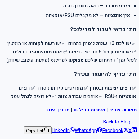
מיסוי מורכב
— רואה חשבון חובה
אין אופציות
— לא מקבלים RSU/אופציות
מתי כדאי לעבור לפרילנס?
✅ יש לכם
3+ שנות ניסיון
בתחום ✅ יש
רשת לקוחות
או מוניטין
✅ יש
חיסכון
של 6 חודשי הוצאות ✅ אתם
ממושמעים
ויכולים
לנהל זמן ✅ התחום שלכם
מבוקש
לפרילנס (פיתוח, עיצוב, שיווק)
מתי עדיף להישאר שכיר?
✅ רוצים
יציבות
ובטחון ✅ מעדיפים
קידום
מסודר ✅ רוצים
אופציות
ו-RSU ✅ אוהבים
עבודת צוות
✅ לא רוצים
לנהל
עסק
משרות שכיר
|
משרות פרילנס
|
מדריך שכר
← Back to Blog
LinkedIn
WhatsApp
Facebook
X
Copy Link