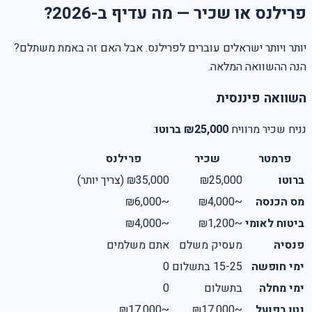
פרילנס או שכיר — מה עדיף ב-2026?
יותר ויותר ישראלים עוברים לפרילנס. אבל האם זה באמת משתלם?
הנה ההשוואה המלאה.
השוואה פיננסית
נניח שכיר מרוויח
₪25,000 ברוטו
:
פרמטר
שכיר
פרילנס
ברוטו
₪25,000
₪35,000 (צריך יותר)
מס הכנסה
~₪4,000
~₪6,000
ביטוח לאומי
~₪1,200
~₪4,000
פנסיה
מעסיק משלם
אתם משלמים
ימי חופשה
15-25 בתשלום
0
ימי מחלה
בתשלום
0
נטו בפועל
~₪17,000
~₪17,000