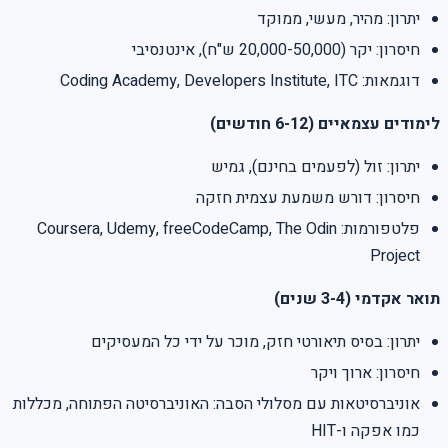
יתרון: מהיר, מעשי, ממוקד
חיסרון: יקר (20,000-50,000 ש"ח), אינטנסיבי
דוגמאות: Coding Academy, Developers Institute, ITC
לימודים עצמאיים (6-12 חודשים)
יתרון: זול (לפעמים בחינם), גמיש
חיסרון: דורש משמעת עצמית חזקה
פלטפורמות: Coursera, Udemy, freeCodeCamp, The Odin
Project
תואר אקדמי (3-4 שנים)
יתרון: בסיס תיאורטי חזק, מוכר על ידי כל המעסיקים
חיסרון: ארוך ויקר
אוניברסיטאות עם מסלולי הסבה: האוניברסיטה הפתוחה, מכללות
כמו אפקה ו-HIT