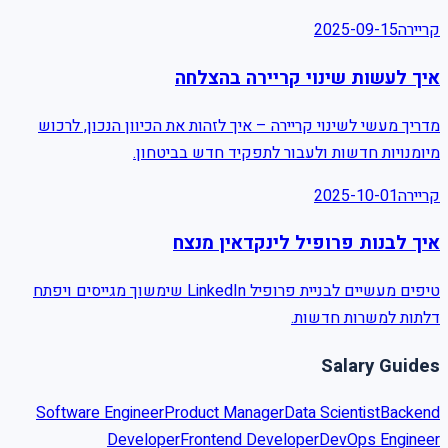
קריירה
2025-09-15
איך לעשות שינוי קריירה בהצלחה
מדריך מעשי לשינוי קריירה – איך לזהות את הכיוון הנכון, לרכוש
מיומנויות חדשות ולעבור לתפקיד חדש בביטחון.
קריירה
2025-10-01
איך לבנות פרופיל לינקדאין מנצח
טיפים מעשיים לבניית פרופיל LinkedIn שימשוך מגייסים ויפתח
דלתות למשרות חדשות.
Salary Guides
Software Engineer
Product Manager
Data Scientist
Backend
Developer
Frontend Developer
DevOps Engineer