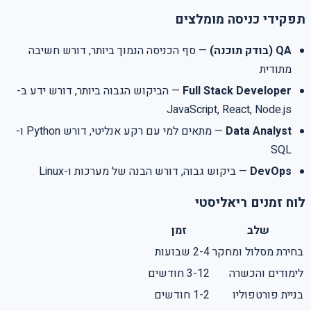
תפקידי כניסה מומלצים
QA (בודק תוכנה)
— סף הכניסה הנמוך ביותר, דורש חשיבה
מתודית
Full Stack Developer
— הביקוש הגבוה ביותר, דורש ידע ב-
JavaScript, React, Node.js
Data Analyst
— מתאים למי עם רקע אנליטי, דורש Python ו-
SQL
DevOps
— ביקוש גבוה, דורש הבנה של מערכות ו-Linux
לוח זמנים ריאליסטי
שלב
זמן
בחירת מסלול ומחקר
2-4 שבועות
לימודים והכשרה
3-12 חודשים
בניית פורטפוליו
1-2 חודשים