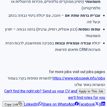
משמעותי
(ניסיון ממוקדים טלפוניים, מכירות פרונטליות או
טלמרקטינג).
עברית ברמת שפת אם
– חובה, עם יכולת ביטוי גבוהה בכתב
ובעל פה.
שפות נוספות
(כגון אנגלית, רוסית, ערבית) ברמה גבוהה – יתרון
משמעותי.
יכולת
עבודה עצמאית ובצוות
בסביבה ממוחשבת, לרבות הכרת
מערכות CRM ותיאום פגישות.
for more jobs visit out jobs pages
https://www.jobsseek.info/jobs
למשרות נוספות בקרו בעמוד
המשרות באתר שלנו
Can't find the right job? Send us your CV and
Apply to This Job
we'll find roles for you
LinkedIn
Share on WhatsApp
Facebook
X
Copy Link