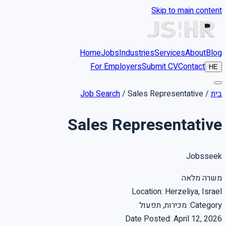
Skip to main content
Home
Jobs
Industries
Services
About
Blog
For Employers
Submit CV
Contact
HE
בית
/
Sales Representative
/
Job Search
Sales Representative
Jobsseek
משרה מלאה
Location
:
Herzeliya, Israel
Category
:
מכירות, תפעול
Date Posted
:
April 12, 2026