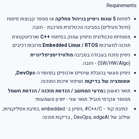
Requirements:
לפחות
5 שנות ניסיון בניהול מחלקה
או מספר קבוצות פיתוח
(ניהול מנהלים) בסביבה טכנולוגית מורכבת - חובה.
מומחיות טכנולוגית וניסיון עמוק בפיתוח
++C
וארכיטקטורת
תוכנה למערכות
Embedded Linux / RTOS
מרובות רכיבים.
ניסיון מוכח בעבודה בסביבה
מולטידיסציפלינרית
(SW/HW/Algo) - חובה.
ניסיון מעשי בהובלת שינויים ארגוניים בתחומי ה-
DevOps,
אוטומציה של בדיקות
ושיפור איכות התוכנה.
תואר ראשון ב
מדעי המחשב / הנדסת תוכנה / הנדסת חשמל
ממוסד אקדמי מוביל. תואר שני - יתרון משמעותי.
כתיבת קוד - C++/C# ,ניסיון ב- embedded ,כתיבת אפליקציות,
שילוב של DevOps, edgeAI , בדיקות תוכנה