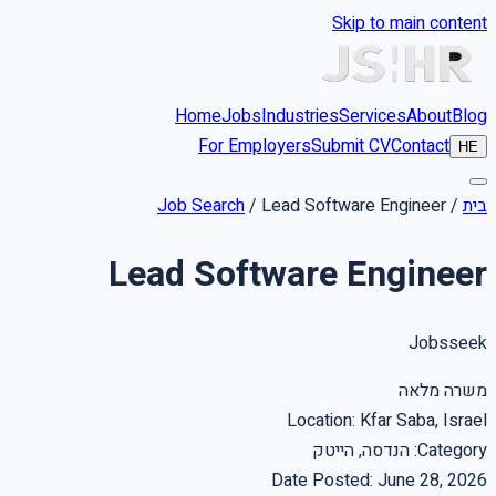
Skip to main content
Home
Jobs
Industries
Services
About
Blog
For Employers
Submit CV
Contact
HE
בית
/
Lead Software Engineer
/
Job Search
Lead Software Engineer
Jobsseek
משרה מלאה
Location
:
Kfar Saba, Israel
Category
:
הנדסה, הייטק
Date Posted
:
June 28, 2026