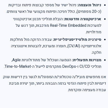
ניהול והעצמה:
ניהול ישיר של מספר קבוצות פיתוח ובדיקות
(כ-20 מפתחים), כולל חניכה ופיתוח מקצועי של ראשי צוותים.
ארכיטקטורה וחדשנות:
הובלת תהליכי תכנון ארכיטקטוני
למערכות Real-Time Embedded מורכבות, תוך דגש על
מודולריות.
סינרגיה מולטידיסציפלינרית:
עבודה הדוקה מול מחלקות
אלגוריתמיקה (CV/AI), חומרה ומערכת, להבטחת אינטגרציה
חלקה.
מצוינות תפעולית:
הטמעה ושכלול של מתודולוגיות Agile,
תהליכי CI/CD ו-DevOps מתקדמים לייעול ה-Time-to-Market.
אנו מחפשים מוביל/ה טכנולוגי/ת המסוגל/ת לגשר בין דרישות שוק
דינמיות לבין פיתוח הנדסי ברמה הגבוהה ביותר, תוך יצירת סביבת
עבודה מעצימה ומקדמת.