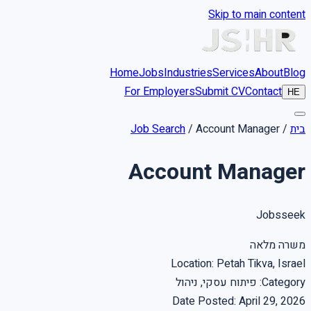
Skip to main content
Home
Jobs
Industries
Services
About
Blog
For Employers
Submit CV
Contact
HE
בית
/
Account Manager
/
Job Search
Account Manager
Jobsseek
משרה מלאה
Location
:
Petah Tikva, Israel
Category
:
פיתוח עסקי, ניהול
Date Posted
:
April 29, 2026