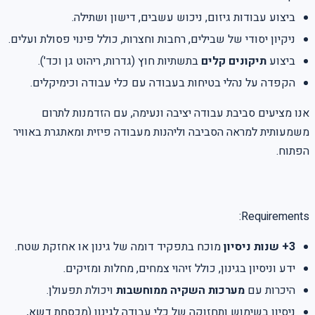
ביצוע עבודות גיזום, ניכוש עשבים, דישון ושתילה.
ניקיון יסודי של שבילים, רחבות וחצרות, כולל פינוי פסולת ועלים.
ביצוע
תיקונים קלים
בתשתיות חוץ (גדרות, ריהוט גן וכד').
הקפדה על נהלי בטיחות בעבודה עם כלי עבודה וכימיקלים.
אנו מציעים סביבת עבודה יציבה ונעימה, עם הזדמנות לתרום
משמעותית למראה הסביבה וליהנות מעבודה פיזית ומאתגרת באוויר
הפתוח.
Requirements:
3+ שנות ניסיון
מוכח בתפקיד דומה של גינון או אחזקת שטח.
ידע וניסיון בגינון, כולל זיהוי צמחים, מחלות ומזיקים.
היכרות עם
מערכות השקיה ממוחשבות
ויכולת תפעולן.
ניסיון בשימוש ותחזוקה של כלי עבודה לגינון (מכסחת דשא,