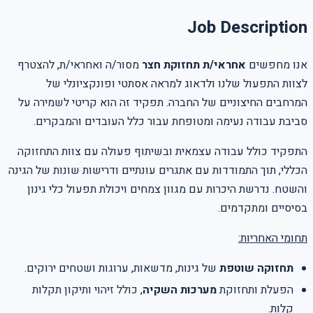
Job Description
אנו מחפשים
אחראי/ת תחזוקת חצר
מסור/ה ואחראי/ת, להצטרף
לצוות התפעול שלנו ולדאוג למראה אסתטי ופונקציונלי של
המרחבים החיצוניים של החברה. תפקיד זה הוא קריטי לשמירה על
סביבת עבודה נעימה ומטופחת עבור כלל העובדים והמבקרים.
התפקיד כולל עבודה עצמאית ובשיתוף פעולה עם צוות התחזוקה
הכללי, תוך התמודדות עם אתגרים עונתיים ודרישות שונות של הגינה
והשטח. נדרשת היכרות עם מגוון צמחים ויכולת תפעול כלי גינון
בסיסיים ומתקדמים.
תחומי האחריות:
תחזוקה שוטפת
של גינות, מדשאות, ערוגות ושטחים ירוקים.
הפעלת ותחזוקת
מערכות השקיה
, כולל זיהוי ותיקון תקלות
קלות.