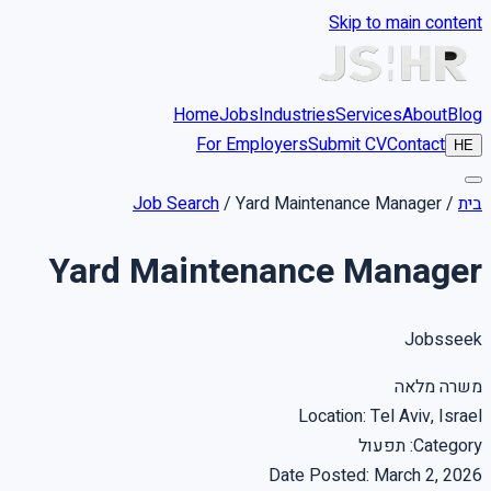
Skip to main content
Home
Jobs
Industries
Services
About
Blog
For Employers
Submit CV
Contact
HE
בית
/
Yard Maintenance Manager
/
Job Search
Yard Maintenance Manager
Jobsseek
משרה מלאה
Location
:
Tel Aviv, Israel
Category
:
תפעול
Date Posted
:
March 2, 2026